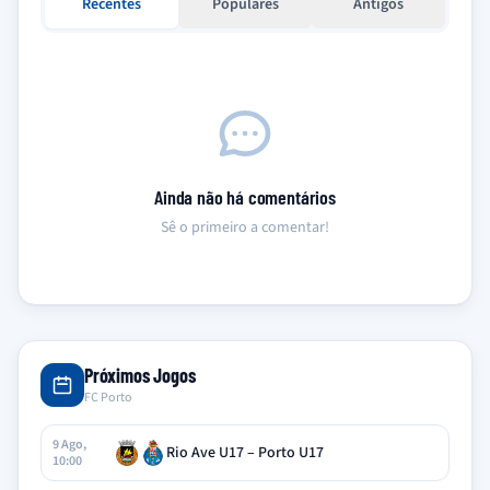
Recentes
Populares
Antigos
Ainda não há comentários
Sê o primeiro a comentar!
Próximos Jogos
FC Porto
9 Ago,
Rio Ave U17 – Porto U17
10:00