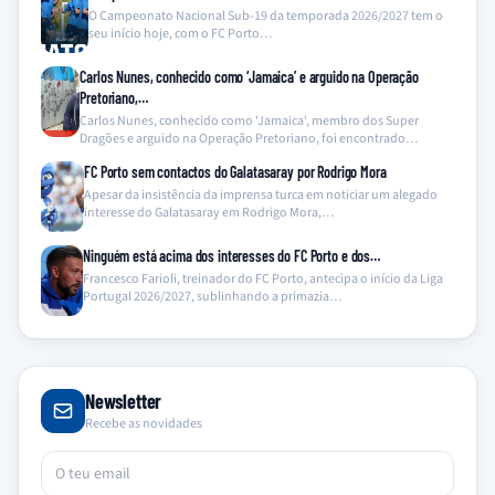
O Campeonato Nacional Sub-19 da temporada 2026/2027 tem o
seu início hoje, com o FC Porto…
Carlos Nunes, conhecido como ‘Jamaica’ e arguido na Operação
Pretoriano,…
Carlos Nunes, conhecido como 'Jamaica', membro dos Super
Dragões e arguido na Operação Pretoriano, foi encontrado…
FC Porto sem contactos do Galatasaray por Rodrigo Mora
Apesar da insistência da imprensa turca em noticiar um alegado
interesse do Galatasaray em Rodrigo Mora,…
Ninguém está acima dos interesses do FC Porto e dos…
Francesco Farioli, treinador do FC Porto, antecipa o início da Liga
Portugal 2026/2027, sublinhando a primazia…
Newsletter
Recebe as novidades