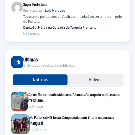
Super Portistass
Em resposta a
Luis Marques
Tocaste no ponto crucial. Vestir a camisola 9 ou ser o homem golo
do Porto…
Deniz Gül Marca na Goleada da Turquia Frente…
há 2 meses
Últimas
Ordenadas por data de publicação
Notícias
Vídeos
Carlos Nunes, conhecido como ‘Jamaica’ e arguido na Operação
Pretoriano,…
há 9 horas
FC Porto Sub-19 Inicia Campeonato com Vitória na Jornada
Inaugural
há 10 horas