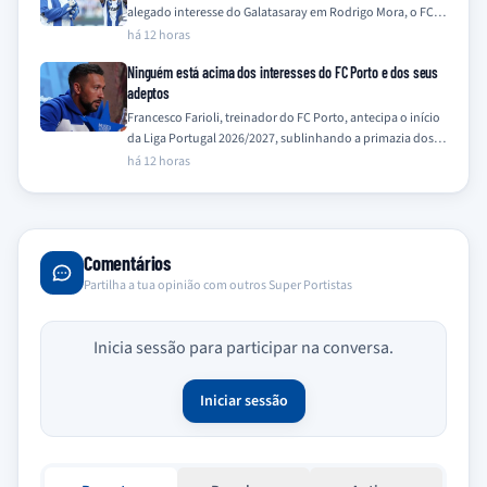
alegado interesse do Galatasaray em Rodrigo Mora, o FC
Porto nega qualquer contacto…
há 12 horas
Ninguém está acima dos interesses do FC Porto e dos seus
adeptos
Francesco Farioli, treinador do FC Porto, antecipa o início
da Liga Portugal 2026/2027, sublinhando a primazia dos
interesses do clube e dos…
há 12 horas
Comentários
Partilha a tua opinião com outros Super Portistas
Inicia sessão para participar na conversa.
Iniciar sessão