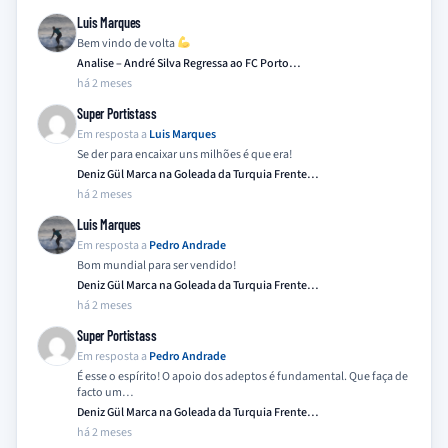
Luis Marques
Bem vindo de volta
Analise – André Silva Regressa ao FC Porto…
há 2 meses
Super Portistass
Em resposta a
Luis Marques
Se der para encaixar uns milhões é que era!
Deniz Gül Marca na Goleada da Turquia Frente…
há 2 meses
Luis Marques
Em resposta a
Pedro Andrade
Bom mundial para ser vendido!
Deniz Gül Marca na Goleada da Turquia Frente…
há 2 meses
Super Portistass
Em resposta a
Pedro Andrade
É esse o espírito! O apoio dos adeptos é fundamental. Que faça de
facto um…
Deniz Gül Marca na Goleada da Turquia Frente…
há 2 meses