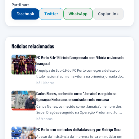
Partilhar:
Facebook
Twitter
WhatsApp
Copiar link
Notícias relacionadas
FC Porto Sub-19 Inicia Campeonato com Vitória na Jornada
Inaugural
A equipa de Sub-19 do FC Porto começou a defesa do
título nacional com uma vitória na primeira jornada do
Campeonato Nacional…
há 10 horas
Carlos Nunes, conhecido como ‘Jamaica’ e arguido na
Operação Pretoriano, encontrado morto em casa
Carlos Nunes, conhecido como 'Jamaica', membro dos
Super Dragões e arguido na Operação Pretoriano, foi
encontrado morto na sua residência este sábado,…
há 9 horas
FC Porto sem contactos do Galatasaray por Rodrigo Mora
Apesar da insistência da imprensa turca em noticiar um