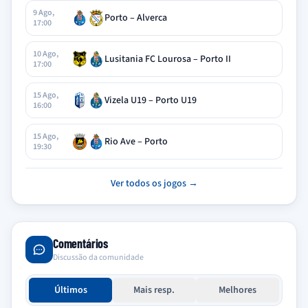
9 Ago,
Porto – Alverca
17:00
10 Ago,
Lusitania FC Lourosa – Porto II
17:00
15 Ago,
Vizela U19 – Porto U19
16:00
15 Ago,
Rio Ave – Porto
19:30
Ver todos os jogos →
Comentários
Discussão da comunidade
Últimos
Mais resp.
Melhores