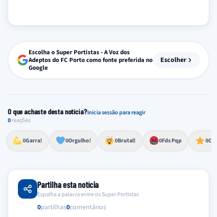
Escolha o Super Portistas - A Voz dos
Escolher
Adeptos do FC Porto como fonte preferida no
Google
O que achaste desta notícia?
Inicia sessão para reagir
0
reações
Esforço, determinação, aprovação forte
Lealdade, amor clubístico, sentimento profundo
Impressionante, chocante, de grande impacto
Reação de desespero, raiva, frustração ou espanto extremo
Excelência, destaque, o melhor
0
Garra!
0
Orgulho!
0
Brutal!
0
Fds Pqp
0
Cra
Partilha esta notícia
Espalha a palavra entre os Super Portistas
0
partilhas
0
comentários