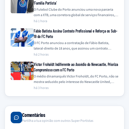
‘Família Portista’
O Futebol Clube do Porto anunciou uma nova parceria
com a XTB, uma corretora global de serviços financeiros,
integrando a empresa na…
há 1 hora
Fábio Batista Assina Contrato Profissional e Reforça os Sub-
19 do FC Porto
O FC Porto anunciou a contratação de Fábio Batista,
lateral-direito de 18 anos, que assinou um contrato
profissional com o clube e…
há 2 horas
Victor Froholdt Indiferente ao Assédio do Newcastle, Prioriza
Compromisso com o FC Porto
O médio dinamarquês Victor Froholdt, do FC Porto, não se
mostra seduzido pelo interesse do Newcastle United,
mantendo-se focado no seu compromisso…
há 3 horas
Comentários
Partilha a tua opinião com outros Super Portistas