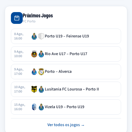
Próximos Jogos
FC Porto
8 Ago,
Porto U19 – Feirense U19
16:00
9 Ago,
Rio Ave U17 – Porto U17
10:00
9 Ago,
Porto – Alverca
17:00
10 Ago,
Lusitania FC Lourosa – Porto II
17:00
15 Ago,
Vizela U19 – Porto U19
16:00
Ver todos os jogos →