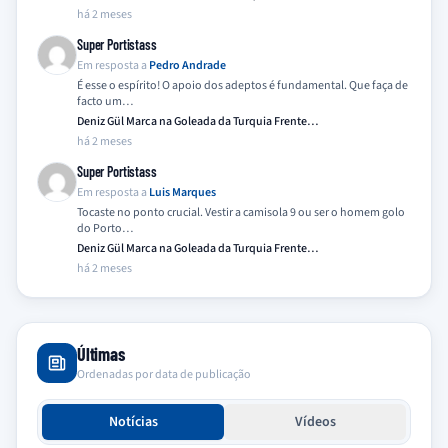
há 2 meses
Super Portistass
Em resposta a
Pedro Andrade
É esse o espírito! O apoio dos adeptos é fundamental. Que faça de
facto um…
Deniz Gül Marca na Goleada da Turquia Frente…
há 2 meses
Super Portistass
Em resposta a
Luis Marques
Tocaste no ponto crucial. Vestir a camisola 9 ou ser o homem golo
do Porto…
Deniz Gül Marca na Goleada da Turquia Frente…
há 2 meses
Últimas
Ordenadas por data de publicação
Notícias
Vídeos