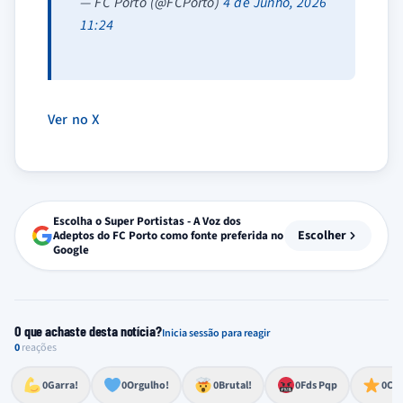
— FC Porto (@FCPorto)
4 de Junho, 2026
11:24
Ver no X
Escolha o Super Portistas - A Voz dos
Escolher
Adeptos do FC Porto como fonte preferida no
Google
O que achaste desta notícia?
Inicia sessão para reagir
0
reações
Esforço, determinação, aprovação forte
Lealdade, amor clubístico, sentimento profundo
Impressionante, chocante, de grande impacto
Reação de desespero, raiva, frustração ou espanto extremo
Excelência, destaque, o melhor
0
Garra!
0
Orgulho!
0
Brutal!
0
Fds Pqp
0
Cra