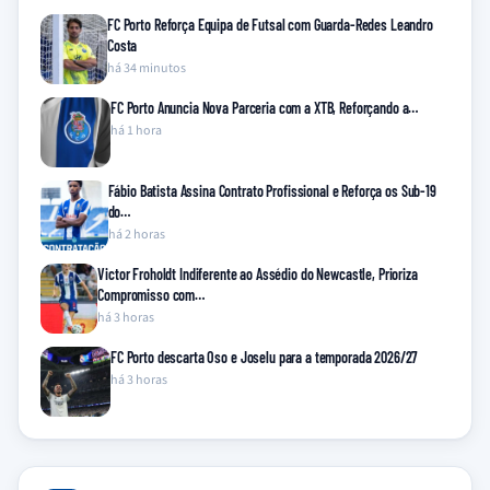
FC Porto Reforça Equipa de Futsal com Guarda-Redes Leandro
Costa
há 34 minutos
FC Porto Anuncia Nova Parceria com a XTB, Reforçando a…
há 1 hora
Fábio Batista Assina Contrato Profissional e Reforça os Sub-19
do…
há 2 horas
Victor Froholdt Indiferente ao Assédio do Newcastle, Prioriza
Compromisso com…
há 3 horas
FC Porto descarta Oso e Joselu para a temporada 2026/27
há 3 horas