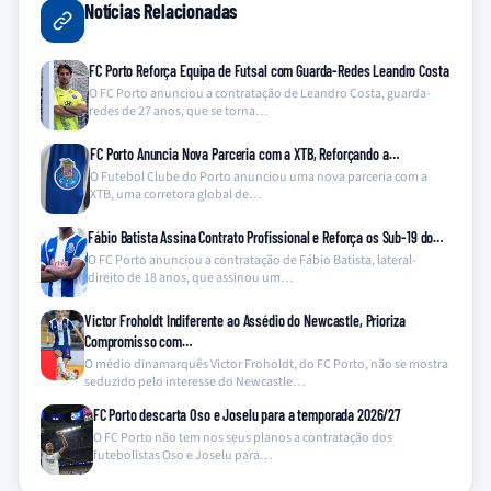
Notícias Relacionadas
FC Porto Reforça Equipa de Futsal com Guarda-Redes Leandro Costa
O FC Porto anunciou a contratação de Leandro Costa, guarda-
redes de 27 anos, que se torna…
FC Porto Anuncia Nova Parceria com a XTB, Reforçando a…
O Futebol Clube do Porto anunciou uma nova parceria com a
XTB, uma corretora global de…
Fábio Batista Assina Contrato Profissional e Reforça os Sub-19 do…
O FC Porto anunciou a contratação de Fábio Batista, lateral-
direito de 18 anos, que assinou um…
Victor Froholdt Indiferente ao Assédio do Newcastle, Prioriza
Compromisso com…
O médio dinamarquês Victor Froholdt, do FC Porto, não se mostra
seduzido pelo interesse do Newcastle…
FC Porto descarta Oso e Joselu para a temporada 2026/27
O FC Porto não tem nos seus planos a contratação dos
futebolistas Oso e Joselu para…