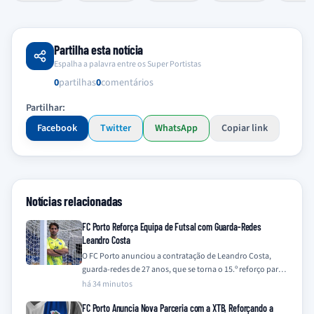
Partilha esta notícia
Espalha a palavra entre os Super Portistas
0
partilhas
0
comentários
Partilhar:
Facebook
Twitter
WhatsApp
Copiar link
Notícias relacionadas
FC Porto Reforça Equipa de Futsal com Guarda-Redes
Leandro Costa
O FC Porto anunciou a contratação de Leandro Costa,
guarda-redes de 27 anos, que se torna o 15.º reforço para a
equipa…
há 34 minutos
FC Porto Anuncia Nova Parceria com a XTB, Reforçando a