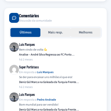
Comentários
Discussão da comunidade
Últimos
Mais resp.
Melhores
Luis Marques
Bem vindo de volta
Analise – André Silva Regressa ao FC Porto…
há 2 meses
Super Portistass
Em resposta a
Luis Marques
Se der para encaixar uns milhões é que era!
Deniz Gül Marca na Goleada da Turquia Frente…
há 2 meses
Luis Marques
Em resposta a
Pedro Andrade
Bom mundial para ser vendido!
Deniz Gül Marca na Goleada da Turquia Frente…