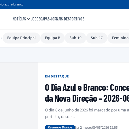
io azul e branco
NOTÍCIAS
JOGOS
CAPAS JORNAIS DESPORTIVOS
›
Equipa Principal
Equipa B
Sub-19
Sub-17
Feminino
EM DESTAQUE
O Dia Azul e Branco: Conc
da Nova Direção – 2026-0
O dia 8 de junho de 2026 foi marcado por uma 
portista, desde...
Resumos Diarios
há 2 meses
09/06/2026 12:56