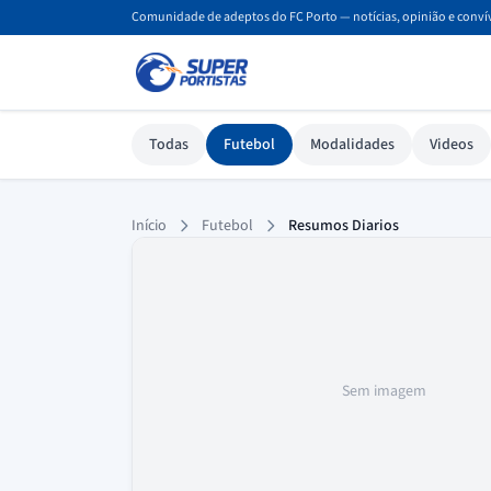
Comunidade de adeptos do FC Porto — notícias, opinião e convív
Todas
Futebol
Modalidades
Videos
Resumos Diarios
Início
Futebol
Resumos Diarios
Sem imagem