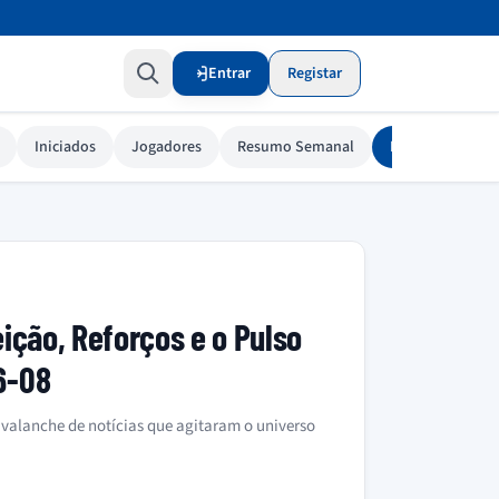
Entrar
Registar
Iniciados
Jogadores
Resumo Semanal
Resumos Diario
eição, Reforços e o Pulso
6-08
avalanche de notícias que agitaram o universo