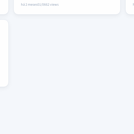
há 2 meses
01/06
62 views