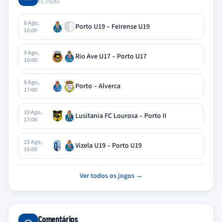
FC Porto
8 Ago,
Porto U19 – Feirense U19
16:00
9 Ago,
Rio Ave U17 – Porto U17
10:00
9 Ago,
Porto – Alverca
17:00
10 Ago,
Lusitania FC Lourosa – Porto II
17:00
15 Ago,
Vizela U19 – Porto U19
16:00
Ver todos os jogos →
Comentários