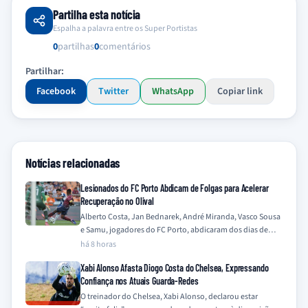
Partilha esta notícia
Espalha a palavra entre os Super Portistas
0
partilhas
0
comentários
Partilhar:
Facebook
Twitter
WhatsApp
Copiar link
Notícias relacionadas
Lesionados do FC Porto Abdicam de Folgas para Acelerar
Recuperação no Olival
Alberto Costa, Jan Bednarek, André Miranda, Vasco Sousa
e Samu, jogadores do FC Porto, abdicaram dos dias de
folga para intensificar os…
há 8 horas
Xabi Alonso Afasta Diogo Costa do Chelsea, Expressando
Confiança nos Atuais Guarda-Redes
O treinador do Chelsea, Xabi Alonso, declarou estar