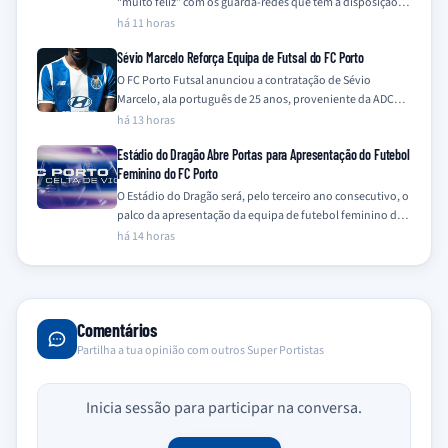
“muito feliz” com os guarda-redes que tem à disposição,
Mike Penders e Robert Sánchez,…
há 11 horas
Sévio Marcelo Reforça Equipa de Futsal do FC Porto
O FC Porto Futsal anunciou a contratação de Sévio
Marcelo, ala português de 25 anos, proveniente da ADCR
Caxinas Poça Barca, para…
há 13 horas
Estádio do Dragão Abre Portas para Apresentação do Futebol
Feminino do FC Porto
O Estádio do Dragão será, pelo terceiro ano consecutivo, o
palco da apresentação da equipa de futebol feminino do
FC Porto, num…
há 14 horas
Comentários
Partilha a tua opinião com outros Super Portistas
Inicia sessão para participar na conversa.