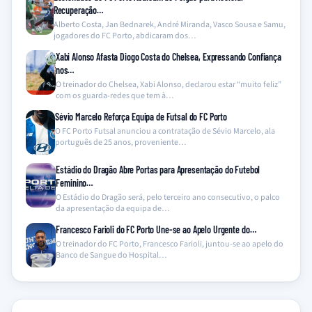
Recuperação…
Alberto Costa, Jan Bednarek, André Miranda, Vasco Sousa e Samu,
jogadores do FC Porto, abdicaram dos…
Xabi Alonso Afasta Diogo Costa do Chelsea, Expressando Confiança
nos…
O treinador do Chelsea, Xabi Alonso, declarou estar “muito feliz”
com os guarda-redes que tem à…
Sévio Marcelo Reforça Equipa de Futsal do FC Porto
O FC Porto Futsal anunciou a contratação de Sévio Marcelo, ala
português de 25 anos, proveniente…
Estádio do Dragão Abre Portas para Apresentação do Futebol
Feminino…
O Estádio do Dragão será, pelo terceiro ano consecutivo, o palco
da apresentação da equipa de…
Francesco Farioli do FC Porto Une-se ao Apelo Urgente do…
O treinador do FC Porto, Francesco Farioli, juntou-se ao apelo do
Banco de Sangue do Hospital…