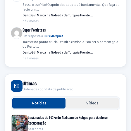
É esse o espírito! O apoio dos adeptos é fundamental. Que faça de
facto um…
Deniz Gül Marca na Goleada da Turquia Frente…
há 2 meses
Super Portistass
Em resposta a
Luis Marques
Tocaste no ponto crucial. Vestir a camisola 9 ou ser o homem golo
do Porto…
Deniz Gül Marca na Goleada da Turquia Frente…
há 2 meses
Últimas
Ordenadas por data de publicação
Notícias
Vídeos
Lesionados do FC Porto Abdicam de Folgas para Acelerar
Recuperação…
há 8 horas