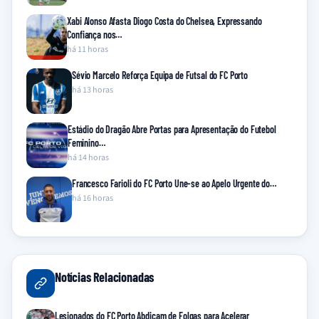
Xabi Alonso Afasta Diogo Costa do Chelsea, Expressando
Confiança nos…
há 11 horas
Sévio Marcelo Reforça Equipa de Futsal do FC Porto
há 13 horas
Estádio do Dragão Abre Portas para Apresentação do Futebol
Feminino…
há 14 horas
Francesco Farioli do FC Porto Une-se ao Apelo Urgente do…
há 16 horas
Notícias Relacionadas
Lesionados do FC Porto Abdicam de Folgas para Acelerar