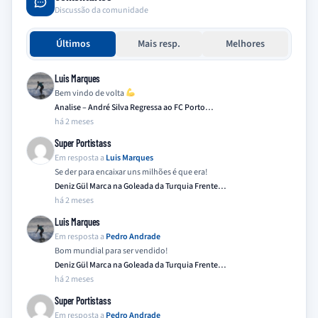
Discussão da comunidade
Últimos
Mais resp.
Melhores
Luis Marques
Bem vindo de volta
Analise – André Silva Regressa ao FC Porto…
há 2 meses
Super Portistass
Em resposta a
Luis Marques
Se der para encaixar uns milhões é que era!
Deniz Gül Marca na Goleada da Turquia Frente…
há 2 meses
Luis Marques
Em resposta a
Pedro Andrade
Bom mundial para ser vendido!
Deniz Gül Marca na Goleada da Turquia Frente…
há 2 meses
Super Portistass
Em resposta a
Pedro Andrade