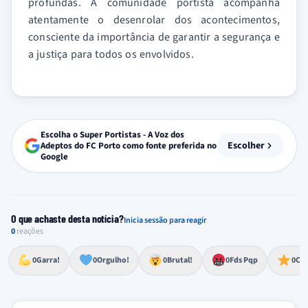
profundas. A comunidade portista acompanha
atentamente o desenrolar dos acontecimentos,
consciente da importância de garantir a segurança e
a justiça para todos os envolvidos.
Escolha o Super Portistas - A Voz dos
Escolher
Adeptos do FC Porto como fonte preferida no
Google
O que achaste desta notícia?
Inicia sessão para reagir
0
reações
Esforço, determinação, aprovação forte
Lealdade, amor clubístico, sentimento profundo
Impressionante, chocante, de grande impacto
Reação de desespero, raiva, frustração ou espanto extremo
Excelência, destaque, o melhor
0
Garra!
0
Orgulho!
0
Brutal!
0
Fds Pqp
0
Cra