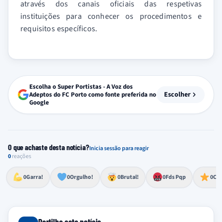
através dos canais oficiais das respetivas
instituições para conhecer os procedimentos e
requisitos específicos.
Escolha o Super Portistas - A Voz dos
Escolher
Adeptos do FC Porto como fonte preferida no
Google
O que achaste desta notícia?
Inicia sessão para reagir
0
reações
Esforço, determinação, aprovação forte
Lealdade, amor clubístico, sentimento profundo
Impressionante, chocante, de grande impacto
Reação de desespero, raiva, frustração ou espanto extremo
Excelência, destaque, o melhor
0
Garra!
0
Orgulho!
0
Brutal!
0
Fds Pqp
0
Cra
Partilha esta notícia