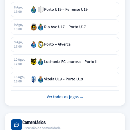
8 Ago,
Porto U19 – Feirense U19
16:00
9 Ago,
Rio Ave U17 – Porto U17
10:00
9 Ago,
Porto – Alverca
17:00
10 Ago,
Lusitania FC Lourosa – Porto II
17:00
15 Ago,
Vizela U19 – Porto U19
16:00
Ver todos os jogos →
Comentários
Discussão da comunidade