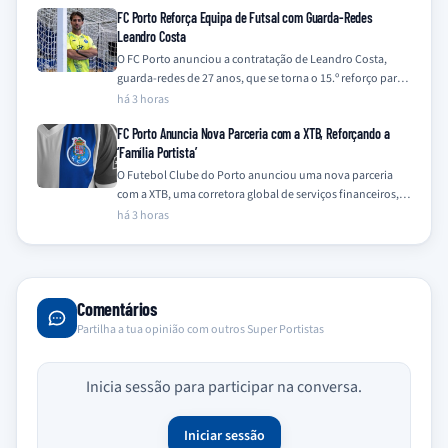
FC Porto Reforça Equipa de Futsal com Guarda-Redes
Leandro Costa
O FC Porto anunciou a contratação de Leandro Costa,
guarda-redes de 27 anos, que se torna o 15.º reforço para a
equipa…
há 3 horas
FC Porto Anuncia Nova Parceria com a XTB, Reforçando a
‘Família Portista’
O Futebol Clube do Porto anunciou uma nova parceria
com a XTB, uma corretora global de serviços financeiros,
integrando a empresa na…
há 3 horas
Comentários
Partilha a tua opinião com outros Super Portistas
Inicia sessão para participar na conversa.
Iniciar sessão