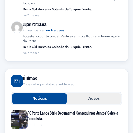
facto um…
Deniz Gül Marca na Goleada da Turquia Frente…
há 2 meses
Super Portistass
Em resposta a
Luis Marques
Tocaste no ponto crucial. Vestir a camisola 9 ou ser o homem golo
do Porto…
Deniz Gül Marca na Goleada da Turquia Frente…
há 2 meses
Últimas
Ordenadas por data de publicação
Notícias
Vídeos
FC Porto Lança Série Documental ‘Conseguimos Juntos’ Sobre a
Conquista…
há 1 hora