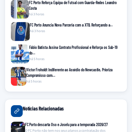
FC Porto Reforça Equipa de Futsal com Guarda-Redes Leandro
Costa
há 3 horas
FC Porto Anuncia Nova Parceria com a XTB, Reforçando a…
há 3 horas
Fábio Batista Assina Contrato Profissional e Reforça os Sub-19
do…
há 5 horas
Victor Froholdt Indiferente ao Assédio do Newcastle, Prioriza
Compromisso com…
há 5 horas
Notícias Relacionadas
FC Porto descarta Oso e Joselu para a temporada 2026/27
O FC Porto não tem nos seus planos a contratação dos