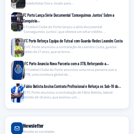
futebolistas Oso e Joselu para…
FC Porto Lança Série Documental ‘Conseguimos Juntos’ Sobre a
Conquista…
O Futebol Clube do Porto lançou a série documental
'Conseguimos Juntos', que oferece um olhar inédito…
FC Porto Reforça Equipa de Futsal com Guarda-Redes Leandro Costa
O FC Porto anunciou a contratação de Leandro Costa, guarda-
redes de 27 anos, que se torna…
FC Porto Anuncia Nova Parceria com a XTB, Reforçando a…
O Futebol Clube do Porto anunciou uma nova parceria com a
XTB, uma corretora global de…
Fábio Batista Assina Contrato Profissional e Reforça os Sub-19 do…
O FC Porto anunciou a contratação de Fábio Batista, lateral-
direito de 18 anos, que assinou um…
Newsletter
Recebe as novidades