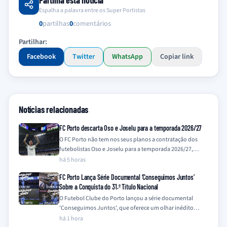
Espalha a palavra entre os Super Portistas
0
partilhas
0
comentários
Partilhar:
Facebook
Twitter
WhatsApp
Copiar link
Notícias relacionadas
FC Porto descarta Oso e Joselu para a temporada 2026/27
O FC Porto não tem nos seus planos a contratação dos
futebolistas Oso e Joselu para a temporada 2026/27,
contrariando recentes especulações…
há 5 horas
FC Porto Lança Série Documental ‘Conseguimos Juntos’
Sobre a Conquista do 31.º Título Nacional
O Futebol Clube do Porto lançou a série documental
'Conseguimos Juntos', que oferece um olhar inédito
sobre a campanha vitoriosa da temporada…
há 1 hora