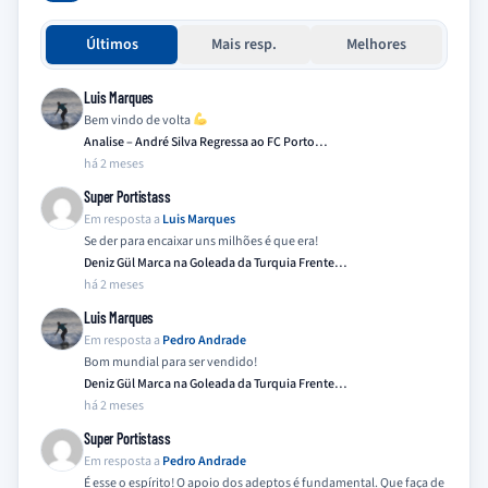
Últimos
Mais resp.
Melhores
Luis Marques
Bem vindo de volta
Analise – André Silva Regressa ao FC Porto…
há 2 meses
Super Portistass
Em resposta a
Luis Marques
Se der para encaixar uns milhões é que era!
Deniz Gül Marca na Goleada da Turquia Frente…
há 2 meses
Luis Marques
Em resposta a
Pedro Andrade
Bom mundial para ser vendido!
Deniz Gül Marca na Goleada da Turquia Frente…
há 2 meses
Super Portistass
Em resposta a
Pedro Andrade
É esse o espírito! O apoio dos adeptos é fundamental. Que faça de