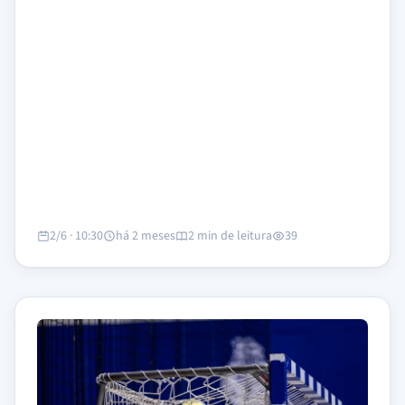
2/6 · 10:30
há 2 meses
2 min de leitura
39