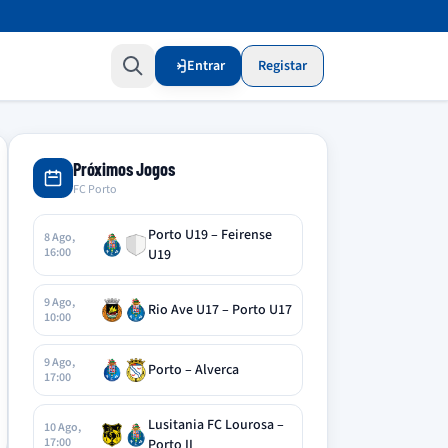
Entrar
Registar
Próximos Jogos
FC Porto
Porto U19 – Feirense
8 Ago,
16:00
U19
9 Ago,
Rio Ave U17 – Porto U17
10:00
9 Ago,
Porto – Alverca
17:00
Lusitania FC Lourosa –
10 Ago,
17:00
Porto II