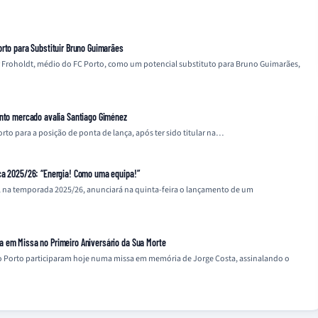
orto para Substituir Bruno Guimarães
or Froholdt, médio do FC Porto, como um potencial substituto para Bruno Guimarães,
anto mercado avalia Santiago Giménez
orto para a posição de ponta de lança, após ter sido titular na…
ca 2025/26: “Energia! Como uma equipa!”
l na temporada 2025/26, anunciará na quinta-feira o lançamento de um
a em Missa no Primeiro Aniversário da Sua Morte
 do Porto participaram hoje numa missa em memória de Jorge Costa, assinalando o