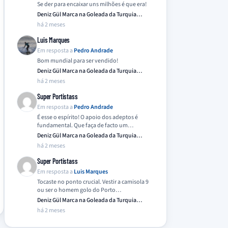
Se der para encaixar uns milhões é que era!
Deniz Gül Marca na Goleada da Turquia
Frente…
há 2 meses
Luis Marques
Em resposta a
Pedro Andrade
Bom mundial para ser vendido!
Deniz Gül Marca na Goleada da Turquia
Frente…
há 2 meses
Super Portistass
Em resposta a
Pedro Andrade
É esse o espírito! O apoio dos adeptos é
fundamental. Que faça de facto um…
Deniz Gül Marca na Goleada da Turquia
Frente…
há 2 meses
Super Portistass
Em resposta a
Luis Marques
Tocaste no ponto crucial. Vestir a camisola 9
ou ser o homem golo do Porto…
Deniz Gül Marca na Goleada da Turquia
Frente…
há 2 meses