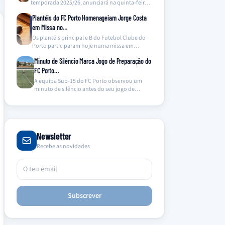
temporada 2025/26, anunciará na quinta-feira o
lançamento…
Plantéis do FC Porto Homenageiam Jorge Costa
em Missa no…
Os plantéis principal e B do Futebol Clube do
Porto participaram hoje numa missa em
memória…
Minuto de Silêncio Marca Jogo de Preparação do
FC Porto…
A equipa Sub-15 do FC Porto observou um
minuto de silêncio antes do seu jogo de…
Newsletter
Recebe as novidades
Subscrever