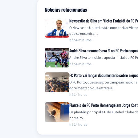
Notícias relacionadas
Newcastle de Olho em Victor Froholdt do FC P
O Newcastle United está a monitorizar Vict
que se encontra…
há 54 minutos
André Silva assume ‘casa 9’ no FC Porto enqu
André Silva tem sido a aposta inicial do FC P
há 54 minutos
FC Porto vai lançar documentário sobre a épo
O FC Porto, que se sagrou campeão naciona
documentário que retrata a…
há 14 horas
Plantéis do FC Porto Homenageiam Jorge Cost
Os plantéis principal e B do Futebol Clube
primeiro…
há 14 horas