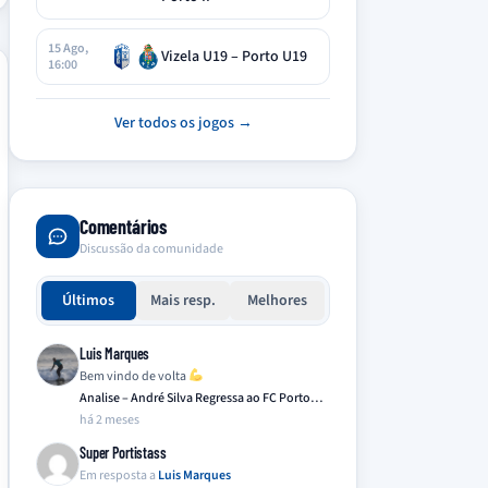
15 Ago,
Vizela U19 – Porto U19
16:00
Ver todos os jogos →
Comentários
Discussão da comunidade
Últimos
Mais resp.
Melhores
Luis Marques
Bem vindo de volta
Analise – André Silva Regressa ao FC Porto…
há 2 meses
Super Portistass
Em resposta a
Luis Marques