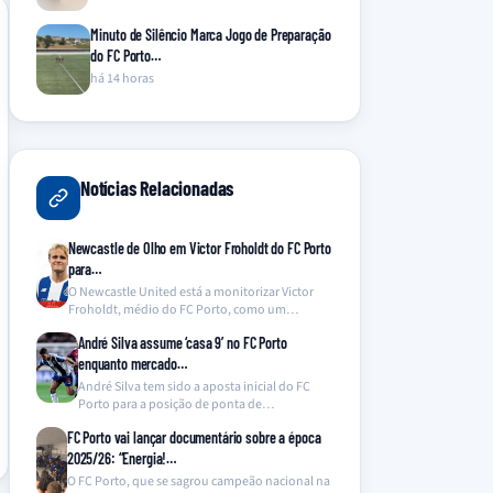
Minuto de Silêncio Marca Jogo de Preparação
do FC Porto…
há 14 horas
Notícias Relacionadas
Newcastle de Olho em Victor Froholdt do FC Porto
para…
O Newcastle United está a monitorizar Victor
Froholdt, médio do FC Porto, como um
potencial substituto…
André Silva assume ‘casa 9’ no FC Porto
enquanto mercado…
André Silva tem sido a aposta inicial do FC
Porto para a posição de ponta de…
FC Porto vai lançar documentário sobre a época
2025/26: “Energia!…
O FC Porto, que se sagrou campeão nacional na