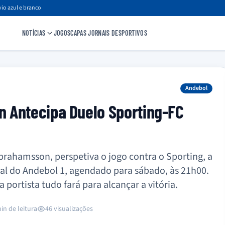
io azul e branco
NOTÍCIAS
JOGOS
CAPAS JORNAIS DESPORTIVOS
Andebol
 Antecipa Duelo Sporting-FC
brahamsson, perspetiva o jogo contra o Sporting, a
inal do Andebol 1, agendado para sábado, às 21h00.
ortista tudo fará para alcançar a vitória.
in de leitura
46 visualizações