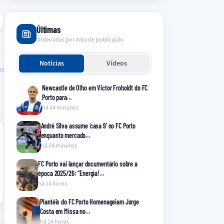
Últimas
Ordenadas por data de publicação
Notícias
Vídeos
es
Newcastle de Olho em Victor Froholdt do FC
Porto para…
há 54 minutos
André Silva assume ‘casa 9’ no FC Porto
enquanto mercado…
há 54 minutos
FC Porto vai lançar documentário sobre a
época 2025/26: “Energia!…
há 14 horas
Plantéis do FC Porto Homenageiam Jorge
Costa em Missa no…
há 14 horas