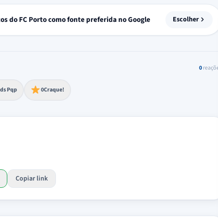
tos do FC Porto como fonte preferida no Google
Escolher
0
reaçõ
to extremo
ds Pqp
0
Craque!
Copiar link