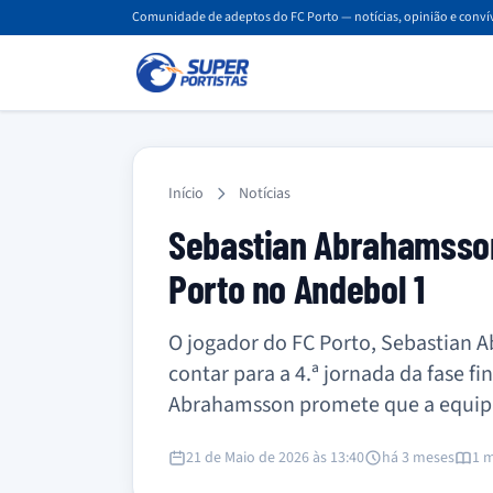
Comunidade de adeptos do FC Porto — notícias, opinião e convív
Início
Notícias
Sebastian Abrahamsson
Porto no Andebol 1
O jogador do FC Porto, Sebastian A
contar para a 4.ª jornada da fase f
Abrahamsson promete que a equipa p
21 de Maio de 2026 às 13:40
há 3 meses
1 m