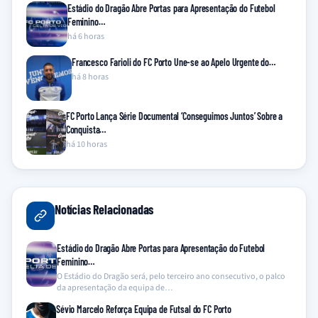
Estádio do Dragão Abre Portas para Apresentação do Futebol
Feminino…
há 6 horas
Francesco Farioli do FC Porto Une-se ao Apelo Urgente do…
há 8 horas
FC Porto Lança Série Documental ‘Conseguimos Juntos’ Sobre a
Conquista…
há 10 horas
Notícias Relacionadas
Estádio do Dragão Abre Portas para Apresentação do Futebol
Feminino…
O Estádio do Dragão será, pelo terceiro ano consecutivo, o palco
da apresentação da equipa de…
Sévio Marcelo Reforça Equipa de Futsal do FC Porto