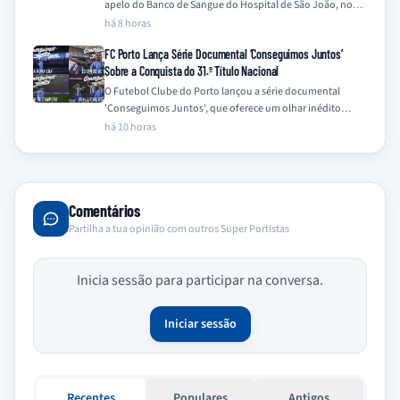
apelo do Banco de Sangue do Hospital de São João, no
Porto, para…
há 8 horas
FC Porto Lança Série Documental ‘Conseguimos Juntos’
Sobre a Conquista do 31.º Título Nacional
O Futebol Clube do Porto lançou a série documental
'Conseguimos Juntos', que oferece um olhar inédito
sobre a campanha vitoriosa da temporada…
há 10 horas
Comentários
Partilha a tua opinião com outros Super Portistas
Inicia sessão para participar na conversa.
Iniciar sessão
Recentes
Populares
Antigos