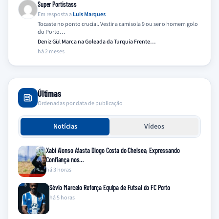
Super Portistass
Em resposta a
Luis Marques
Tocaste no ponto crucial. Vestir a camisola 9 ou ser o homem golo
do Porto…
Deniz Gül Marca na Goleada da Turquia Frente…
há 2 meses
Últimas
Ordenadas por data de publicação
Notícias
Vídeos
Xabi Alonso Afasta Diogo Costa do Chelsea, Expressando
Confiança nos…
há 3 horas
Sévio Marcelo Reforça Equipa de Futsal do FC Porto
há 5 horas