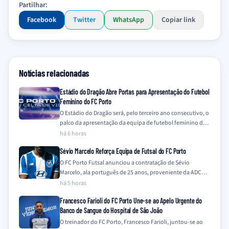
Partilhar:
Facebook
Twitter
WhatsApp
Copiar link
Notícias relacionadas
Estádio do Dragão Abre Portas para Apresentação do Futebol
Feminino do FC Porto
O Estádio do Dragão será, pelo terceiro ano consecutivo, o
palco da apresentação da equipa de futebol feminino do
FC Porto, num…
há 6 horas
Sévio Marcelo Reforça Equipa de Futsal do FC Porto
O FC Porto Futsal anunciou a contratação de Sévio
Marcelo, ala português de 25 anos, proveniente da ADCR
Caxinas Poça Barca, para…
há 5 horas
Francesco Farioli do FC Porto Une-se ao Apelo Urgente do
Banco de Sangue do Hospital de São João
O treinador do FC Porto, Francesco Farioli, juntou-se ao