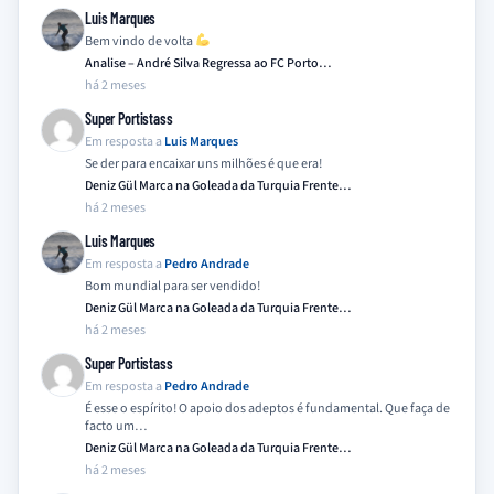
Luis Marques
Bem vindo de volta
Analise – André Silva Regressa ao FC Porto…
há 2 meses
Super Portistass
Em resposta a
Luis Marques
Se der para encaixar uns milhões é que era!
Deniz Gül Marca na Goleada da Turquia Frente…
há 2 meses
Luis Marques
Em resposta a
Pedro Andrade
Bom mundial para ser vendido!
Deniz Gül Marca na Goleada da Turquia Frente…
há 2 meses
Super Portistass
Em resposta a
Pedro Andrade
É esse o espírito! O apoio dos adeptos é fundamental. Que faça de
facto um…
Deniz Gül Marca na Goleada da Turquia Frente…
há 2 meses