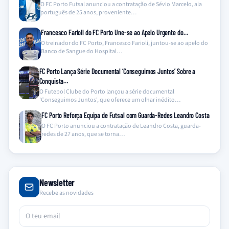
O FC Porto Futsal anunciou a contratação de Sévio Marcelo, ala
português de 25 anos, proveniente…
Francesco Farioli do FC Porto Une-se ao Apelo Urgente do…
O treinador do FC Porto, Francesco Farioli, juntou-se ao apelo do
Banco de Sangue do Hospital…
FC Porto Lança Série Documental ‘Conseguimos Juntos’ Sobre a
Conquista…
O Futebol Clube do Porto lançou a série documental
'Conseguimos Juntos', que oferece um olhar inédito…
FC Porto Reforça Equipa de Futsal com Guarda-Redes Leandro Costa
O FC Porto anunciou a contratação de Leandro Costa, guarda-
redes de 27 anos, que se torna…
Newsletter
Recebe as novidades