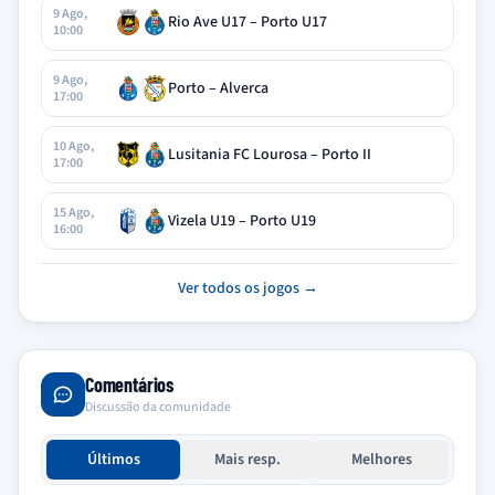
9 Ago,
Rio Ave U17 – Porto U17
10:00
9 Ago,
Porto – Alverca
17:00
10 Ago,
Lusitania FC Lourosa – Porto II
17:00
15 Ago,
Vizela U19 – Porto U19
16:00
Ver todos os jogos →
Comentários
Discussão da comunidade
Últimos
Mais resp.
Melhores