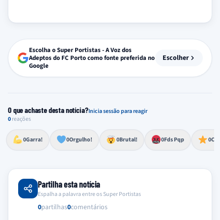
Escolha o Super Portistas - A Voz dos
Escolher
Adeptos do FC Porto como fonte preferida no
Google
O que achaste desta notícia?
Inicia sessão para reagir
0
reações
Esforço, determinação, aprovação forte
Lealdade, amor clubístico, sentimento profundo
Impressionante, chocante, de grande impacto
Reação de desespero, raiva, frustração ou espanto extremo
Excelência, destaque, o melhor
0
Garra!
0
Orgulho!
0
Brutal!
0
Fds Pqp
0
Cra
Partilha esta notícia
Espalha a palavra entre os Super Portistas
0
partilhas
0
comentários