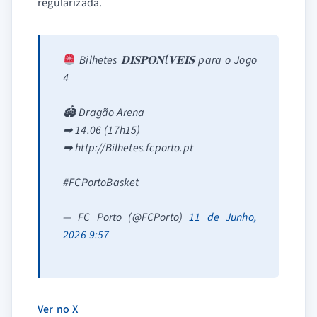
regularizada.
Bilhetes 𝐃𝐈𝐒𝐏𝐎𝐍Ɩ́𝐕𝐄𝐈𝐒 para o Jogo
4
🏟 Dragão Arena
➡ 14.06 (17h15)
➡ http://Bilhetes.fcporto.pt
#FCPortoBasket
— FC Porto (@FCPorto)
11 de Junho,
2026 9:57
Ver no X