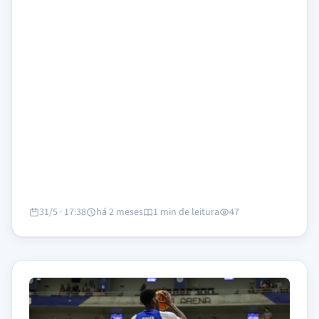
31/5 · 17:38
há 2 meses
1 min de leitura
47