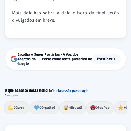
Mais detalhes sobre a data e hora da final serão
divulgados em breve.
Escolha o Super Portistas - A Voz dos
Escolher
Adeptos do FC Porto como fonte preferida no
Google
O que achaste desta notícia?
Inicia sessão para reagir
0
reações
Esforço, determinação, aprovação forte
Lealdade, amor clubístico, sentimento profundo
Impressionante, chocante, de grande impacto
Reação de desespero, raiva, frustração ou espanto extremo
Excelência, destaque, o melhor
0
Garra!
0
Orgulho!
0
Brutal!
0
Fds Pqp
0
Cra