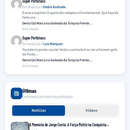
Super Portistass
Em resposta a
Pedro Andrade
É esse o espírito! O apoio dos adeptos é fundamental. Que faça de
facto um…
Deniz Gül Marca na Goleada da Turquia Frente…
há 2 meses
Super Portistass
Em resposta a
Luis Marques
Tocaste no ponto crucial. Vestir a camisola 9 ou ser o homem golo
do Porto…
Deniz Gül Marca na Goleada da Turquia Frente…
há 2 meses
Últimas
Ordenadas por data de publicação
Notícias
Vídeos
A Memória de Jorge Costa: A Força Motriz na Conquista…