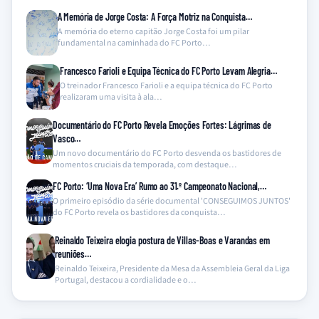
A Memória de Jorge Costa: A Força Motriz na Conquista…
A memória do eterno capitão Jorge Costa foi um pilar
fundamental na caminhada do FC Porto…
Francesco Farioli e Equipa Técnica do FC Porto Levam Alegria…
O treinador Francesco Farioli e a equipa técnica do FC Porto
realizaram uma visita à ala…
Documentário do FC Porto Revela Emoções Fortes: Lágrimas de
Vasco…
Um novo documentário do FC Porto desvenda os bastidores de
momentos cruciais da temporada, com destaque…
FC Porto: ‘Uma Nova Era’ Rumo ao 31.º Campeonato Nacional,…
O primeiro episódio da série documental 'CONSEGUIMOS JUNTOS'
do FC Porto revela os bastidores da conquista…
Reinaldo Teixeira elogia postura de Villas-Boas e Varandas em
reuniões…
Reinaldo Teixeira, Presidente da Mesa da Assembleia Geral da Liga
Portugal, destacou a cordialidade e o…