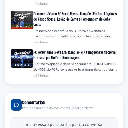
São João,…
há 7 horas
Documentário do FC Porto Revela Emoções Fortes: Lágrimas
de Vasco Sousa, Lesão de Samu e Homenagem de João
Costa
Um novo documentário do FC Porto desvenda os
bastidores de momentos cruciais da temporada, com
destaque para a emotiva recuperação de Vasco…
há 7 horas
FC Porto: ‘Uma Nova Era’ Rumo ao 31.º Campeonato Nacional,
Marcada por União e Homenagem
O primeiro episódio da série documental 'CONSEGUIMOS
JUNTOS' do FC Porto revela os bastidores da conquista do
31.º Campeonato Nacional na época…
há 7 horas
Comentários
Partilha a tua opinião com outros Super Portistas
Inicia sessão para participar na conversa.