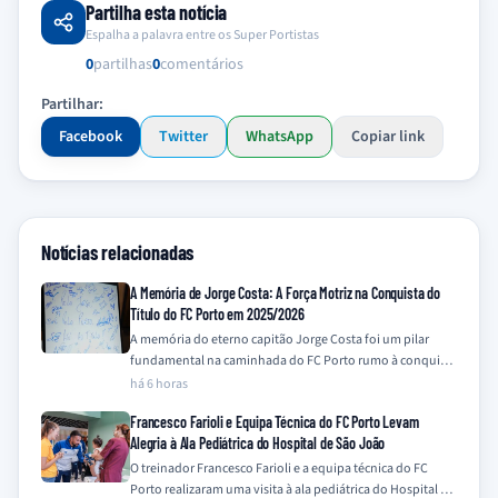
Partilha esta notícia
Espalha a palavra entre os Super Portistas
0
partilhas
0
comentários
Partilhar:
Facebook
Twitter
WhatsApp
Copiar link
Notícias relacionadas
A Memória de Jorge Costa: A Força Motriz na Conquista do
Título do FC Porto em 2025/2026
A memória do eterno capitão Jorge Costa foi um pilar
fundamental na caminhada do FC Porto rumo à conquista
do título da…
há 6 horas
Francesco Farioli e Equipa Técnica do FC Porto Levam
Alegria à Ala Pediátrica do Hospital de São João
O treinador Francesco Farioli e a equipa técnica do FC
Porto realizaram uma visita à ala pediátrica do Hospital de