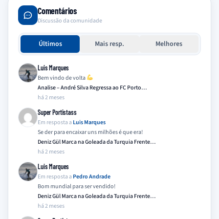
Comentários
Discussão da comunidade
Últimos
Mais resp.
Melhores
Luis Marques
Bem vindo de volta
Analise – André Silva Regressa ao FC Porto…
há 2 meses
Super Portistass
Em resposta a
Luis Marques
Se der para encaixar uns milhões é que era!
Deniz Gül Marca na Goleada da Turquia Frente…
há 2 meses
Luis Marques
Em resposta a
Pedro Andrade
Bom mundial para ser vendido!
Deniz Gül Marca na Goleada da Turquia Frente…
há 2 meses