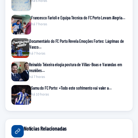
há 6 horas
Francesco Farioli e Equipa Técnica do FC Porto Levam Alegria…
há 7 horas
Documentário do FC Porto Revela Emoções Fortes: Lágrimas de
Vasco…
há 7 horas
Reinaldo Teixeira elogia postura de Villas-Boas e Varandas em
reuniões…
há 7 horas
Samu do FC Porto: «Todo este sofrimento vai valer a…
há 10 horas
Notícias Relacionadas