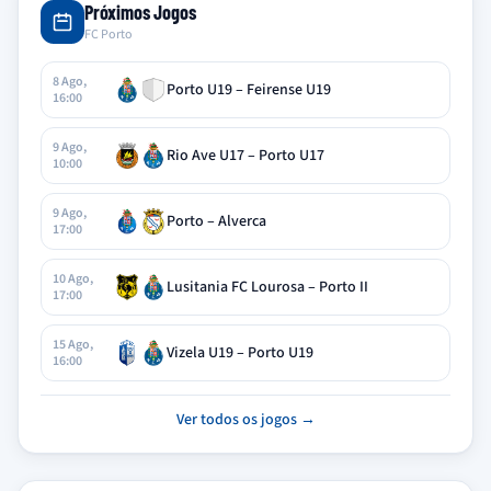
Próximos Jogos
FC Porto
8 Ago,
Porto U19 – Feirense U19
16:00
9 Ago,
Rio Ave U17 – Porto U17
10:00
9 Ago,
Porto – Alverca
17:00
10 Ago,
Lusitania FC Lourosa – Porto II
17:00
15 Ago,
Vizela U19 – Porto U19
16:00
Ver todos os jogos →