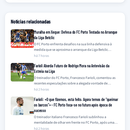
Notícias relacionadas
Muralha em Xeque: Defesa do FC Porto Testada no Arranque
da Liga Betclic
O FC Porto enfrenta desafios na sua linha defensiva à
medida que se aproxima o arranque da Liga Betclic
2026/2027, com a…
há 7 horas
Farioli Aborda Futuro de Rodrigo Mora na Antevisão da
Estreia na Liga
O treinador do FC Porto, Francesco Farioli, comentou as
recentes especulações sobre a alegada vontade de
Rodrigo Mora em deixar o clube,…
há 2 horas
Farioli: «O que fizemos, está feito. Agora temos de “queimar
os barcos”» – FC Porto foca-se no futuro após época de
sucesso
O treinador italiano Francesco Farioli sublinhou a
mentalidade de olhar em frente no FC Porto, após uma
temporada de 2025/26 coroada com…
há 2 horas