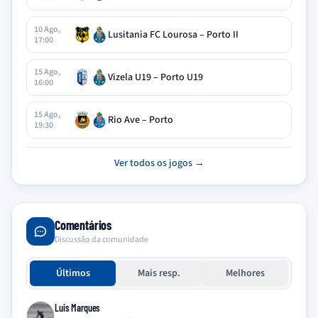
10 Ago,
Lusitania FC Lourosa – Porto II
17:00
15 Ago,
Vizela U19 – Porto U19
16:00
15 Ago,
Rio Ave – Porto
19:30
Ver todos os jogos →
Comentários
Discussão da comunidade
Últimos
Mais resp.
Melhores
Luis Marques