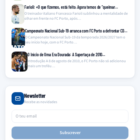
Farioli: «O que fizemos, está feito. Agora temos de “queimar…
O treinador italiano Francesco Farioli sublinhou a mentalidade de
olhar em frente no FC Porto, após…
Campeonato Nacional Sub-19 arranca com FC Porto a defrontar CD…
O Campeonato Nacional Sub-19 da temporada 2026/2027 tem o
seu início hoje, com o FC Porto…
O Início de Uma Era Dourada: A Supertaça de 2010…
Introdução A 8 de agosto de 2010, o FC Porto não só adicionou
mais um troféu…
Newsletter
Recebe as novidades
Subscrever