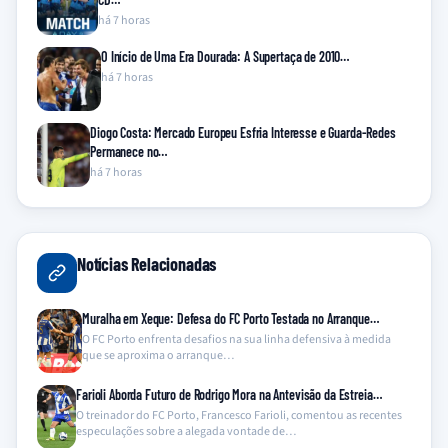
há 7 horas
O Início de Uma Era Dourada: A Supertaça de 2010…
há 7 horas
Diogo Costa: Mercado Europeu Esfria Interesse e Guarda-Redes
Permanece no…
há 7 horas
Notícias Relacionadas
Muralha em Xeque: Defesa do FC Porto Testada no Arranque…
O FC Porto enfrenta desafios na sua linha defensiva à medida
que se aproxima o arranque…
Farioli Aborda Futuro de Rodrigo Mora na Antevisão da Estreia…
O treinador do FC Porto, Francesco Farioli, comentou as recentes
especulações sobre a alegada vontade de…