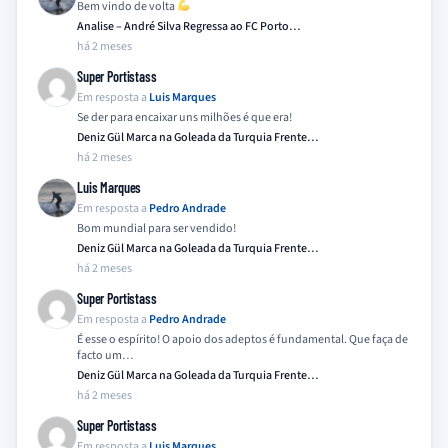
Bem vindo de volta
Analise – André Silva Regressa ao FC Porto…
há 2 meses
Super Portistass
Em resposta a
Luis Marques
Se der para encaixar uns milhões é que era!
Deniz Gül Marca na Goleada da Turquia Frente…
há 2 meses
Luis Marques
Em resposta a
Pedro Andrade
Bom mundial para ser vendido!
Deniz Gül Marca na Goleada da Turquia Frente…
há 2 meses
Super Portistass
Em resposta a
Pedro Andrade
É esse o espírito! O apoio dos adeptos é fundamental. Que faça de
facto um…
Deniz Gül Marca na Goleada da Turquia Frente…
há 2 meses
Super Portistass
Em resposta a
Luis Marques