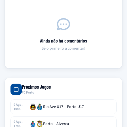
Ainda não há comentários
Sê o primeiro a comentar!
Próximos Jogos
FC Porto
9 Ago,
Rio Ave U17 – Porto U17
10:00
9 Ago,
Porto – Alverca
17:00