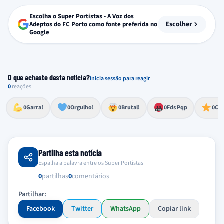
Escolha o Super Portistas - A Voz dos
Escolher
Adeptos do FC Porto como fonte preferida no
Google
O que achaste desta notícia?
Inicia sessão para reagir
0
reações
Esforço, determinação, aprovação forte
Lealdade, amor clubístico, sentimento profundo
Impressionante, chocante, de grande impacto
Reação de desespero, raiva, frustração ou espanto extremo
Excelência, destaque, o melhor
0
Garra!
0
Orgulho!
0
Brutal!
0
Fds Pqp
0
Cra
Partilha esta notícia
Espalha a palavra entre os Super Portistas
0
partilhas
0
comentários
Partilhar:
Facebook
Twitter
WhatsApp
Copiar link