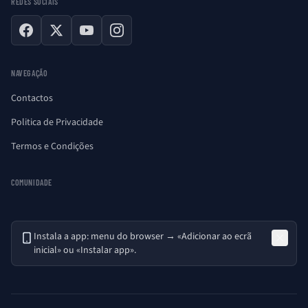
REDES SOCIAIS
Facebook
X
YouTube
Instagram
NAVEGAÇÃO
Contactos
Politica de Privacidade
Termos e Condições
COMUNIDADE
Instala a app: menu do browser → «Adicionar ao ecrã
inicial» ou «Instalar app».