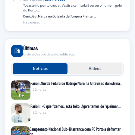
Tocaste no ponto crucial. Vestir a camisola 9 ou ser o homem golo
do Porto…
Deniz Gül Marca na Goleada da Turquia Frente…
há 2 meses
Últimas
Ordenadas por data de publicação
Notícias
Vídeos
Farioli Aborda Futuro de Rodrigo Mora na Antevisão da Estreia…
há 2 horas
Farioli: «O que fizemos, está feito. Agora temos de “queimar…
há 2 horas
Campeonato Nacional Sub-19 arranca com FC Porto a defrontar
CD…