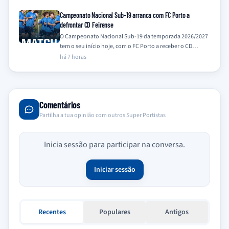
Campeonato Nacional Sub-19 arranca com FC Porto a
defrontar CD Feirense
O Campeonato Nacional Sub-19 da temporada 2026/2027
tem o seu início hoje, com o FC Porto a receber o CD
Feirense no…
há 7 horas
Comentários
Partilha a tua opinião com outros Super Portistas
Inicia sessão para participar na conversa.
Iniciar sessão
Recentes
Populares
Antigos