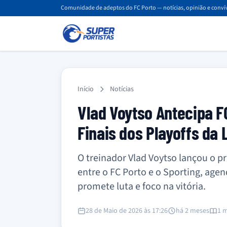
Comunidade de adeptos do FC Porto — notícias, opinião e convív
Início
Notícias
Vlad Voytso Antecipa F
Finais dos Playoffs da 
O treinador Vlad Voytso lançou o pr
entre o FC Porto e o Sporting, agen
promete luta e foco na vitória.
28 de Maio de 2026 às 17:26
há 2 meses
1 m