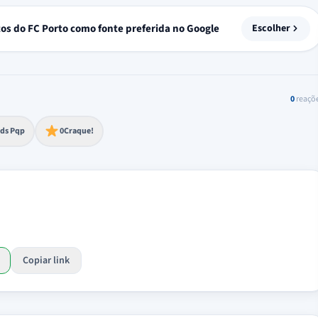
tos do FC Porto como fonte preferida no Google
Escolher
0
reaçõ
to extremo
ds Pqp
0
Craque!
Copiar link