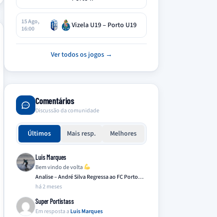
15 Ago,
Vizela U19 – Porto U19
16:00
Ver todos os jogos →
Comentários
Discussão da comunidade
Últimos
Mais resp.
Melhores
Luis Marques
Bem vindo de volta
Analise – André Silva Regressa ao FC Porto…
há 2 meses
Super Portistass
Em resposta a
Luis Marques