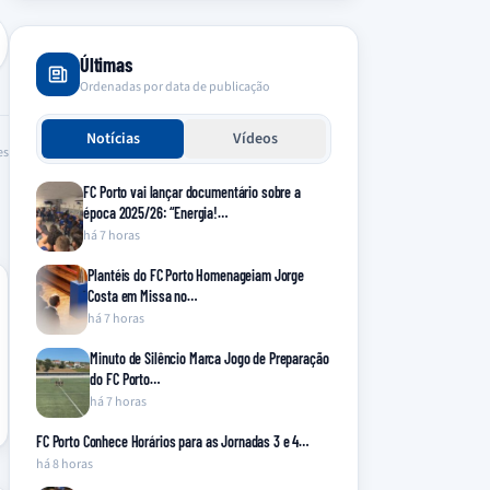
Últimas
Ordenadas por data de publicação
Notícias
Vídeos
es
FC Porto vai lançar documentário sobre a
época 2025/26: “Energia!…
há 7 horas
Plantéis do FC Porto Homenageiam Jorge
Costa em Missa no…
há 7 horas
Minuto de Silêncio Marca Jogo de Preparação
do FC Porto…
há 7 horas
FC Porto Conhece Horários para as Jornadas 3 e 4…
há 8 horas