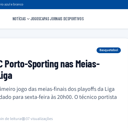
io azul e branco
NOTÍCIAS
JOGOS
CAPAS JORNAIS DESPORTIVOS
Basquetebol
C Porto-Sporting nas Meias-
Liga
imeiro jogo das meias-finais dos playoffs da Liga
dado para sexta-feira às 20h00. O técnico portista
in de leitura
37 visualizações