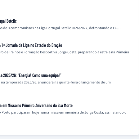
ugal Betclic
mos dois compromissos na Liga Portugal Betclic 2026/2027, defrontando o FC…
 1.ª Jornada da Liga no Estádio do Dragão
tro de Treinos e Formação Desportiva Jorge Costa, preparando a estreia na Primeira
ca 2025/26: “Energia! Como uma equipa!”
l na temporada 2025/26, anunciará na quinta-feira o lançamento de um
a em Missa no Primeiro Aniversário da Sua Morte
 do Porto participaram hoje numa missa em memória de Jorge Costa, assinalando o