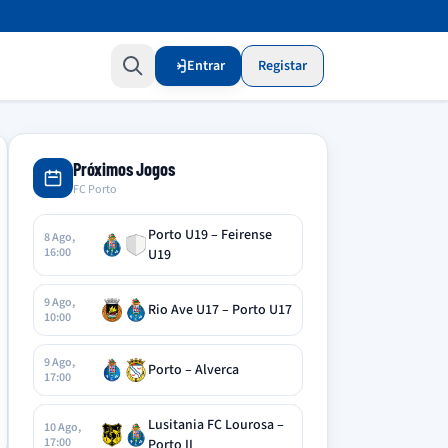
Entrar
Registar
Próximos Jogos
FC Porto
Porto U19 – Feirense
8 Ago,
16:00
U19
9 Ago,
Rio Ave U17 – Porto U17
10:00
9 Ago,
Porto – Alverca
17:00
Lusitania FC Lourosa –
10 Ago,
17:00
Porto II