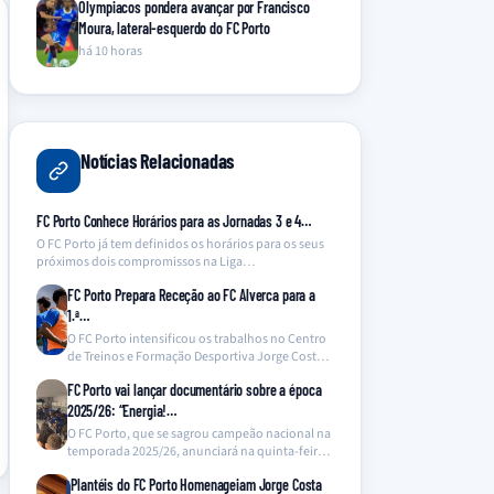
Olympiacos pondera avançar por Francisco
Moura, lateral-esquerdo do FC Porto
há 10 horas
Notícias Relacionadas
FC Porto Conhece Horários para as Jornadas 3 e 4…
O FC Porto já tem definidos os horários para os seus
próximos dois compromissos na Liga…
FC Porto Prepara Receção ao FC Alverca para a
1.ª…
O FC Porto intensificou os trabalhos no Centro
de Treinos e Formação Desportiva Jorge Costa,
preparando…
FC Porto vai lançar documentário sobre a época
2025/26: “Energia!…
O FC Porto, que se sagrou campeão nacional na
temporada 2025/26, anunciará na quinta-feira o
lançamento…
Plantéis do FC Porto Homenageiam Jorge Costa