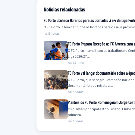
Notícias relacionadas
FC Porto Conhece Horários para as Jornadas 3 e 4 da Liga Port
O FC Porto já tem definidos os horários para os seus próxi
há 8 horas
FC Porto Prepara Receção ao FC Alverca para a
O FC Porto intensificou os trabalhos no Cen
Liga 2026/27…
há 13 horas
FC Porto vai lançar documentário sobre a épo
O FC Porto, que se sagrou campeão naciona
documentário que retrata a…
há 7 horas
Plantéis do FC Porto Homenageiam Jorge Cost
Os plantéis principal e B do Futebol Clube
primeiro…
há 7 horas