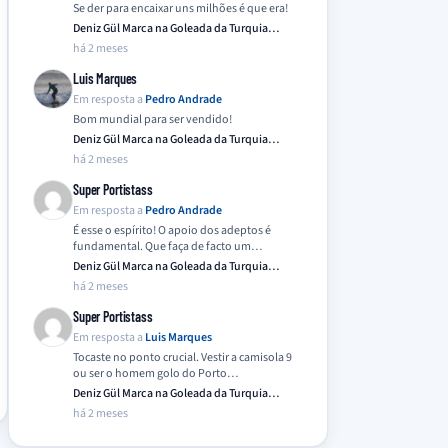
Se der para encaixar uns milhões é que era!
Deniz Gül Marca na Goleada da Turquia
Frente…
há 2 meses
Luis Marques
Em resposta a
Pedro Andrade
Bom mundial para ser vendido!
Deniz Gül Marca na Goleada da Turquia
Frente…
há 2 meses
Super Portistass
Em resposta a
Pedro Andrade
É esse o espírito! O apoio dos adeptos é
fundamental. Que faça de facto um…
Deniz Gül Marca na Goleada da Turquia
Frente…
há 2 meses
Super Portistass
Em resposta a
Luis Marques
Tocaste no ponto crucial. Vestir a camisola 9
ou ser o homem golo do Porto…
Deniz Gül Marca na Goleada da Turquia
Frente…
há 2 meses