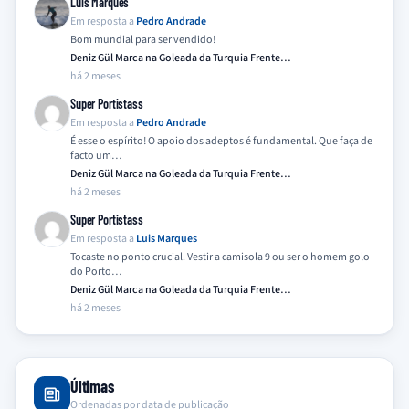
Luis Marques
Em resposta a
Pedro Andrade
Bom mundial para ser vendido!
Deniz Gül Marca na Goleada da Turquia Frente…
há 2 meses
Super Portistass
Em resposta a
Pedro Andrade
É esse o espírito! O apoio dos adeptos é fundamental. Que faça de
facto um…
Deniz Gül Marca na Goleada da Turquia Frente…
há 2 meses
Super Portistass
Em resposta a
Luis Marques
Tocaste no ponto crucial. Vestir a camisola 9 ou ser o homem golo
do Porto…
Deniz Gül Marca na Goleada da Turquia Frente…
há 2 meses
Últimas
Ordenadas por data de publicação