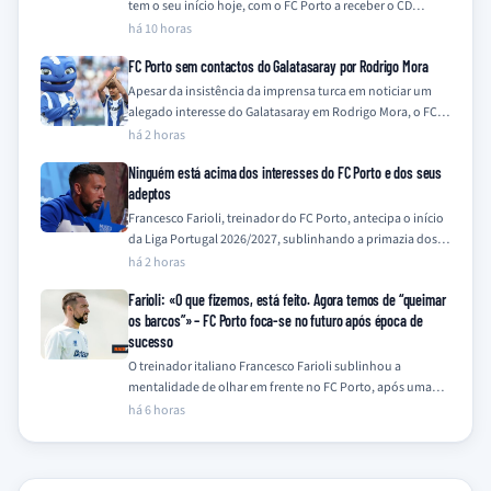
tem o seu início hoje, com o FC Porto a receber o CD
Feirense no…
há 10 horas
FC Porto sem contactos do Galatasaray por Rodrigo Mora
Apesar da insistência da imprensa turca em noticiar um
alegado interesse do Galatasaray em Rodrigo Mora, o FC
Porto nega qualquer contacto…
há 2 horas
Ninguém está acima dos interesses do FC Porto e dos seus
adeptos
Francesco Farioli, treinador do FC Porto, antecipa o início
da Liga Portugal 2026/2027, sublinhando a primazia dos
interesses do clube e dos…
há 2 horas
Farioli: «O que fizemos, está feito. Agora temos de “queimar
os barcos”» – FC Porto foca-se no futuro após época de
sucesso
O treinador italiano Francesco Farioli sublinhou a
mentalidade de olhar em frente no FC Porto, após uma
temporada de 2025/26 coroada com…
há 6 horas