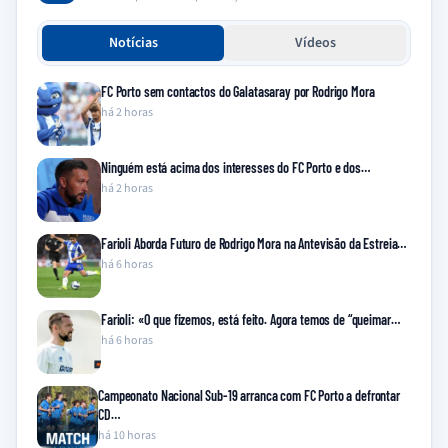
Notícias
Vídeos
FC Porto sem contactos do Galatasaray por Rodrigo Mora
há 2 horas
Ninguém está acima dos interesses do FC Porto e dos…
há 2 horas
Farioli Aborda Futuro de Rodrigo Mora na Antevisão da Estreia…
há 6 horas
Farioli: «O que fizemos, está feito. Agora temos de “queimar…
há 6 horas
Campeonato Nacional Sub-19 arranca com FC Porto a defrontar
CD…
há 10 horas