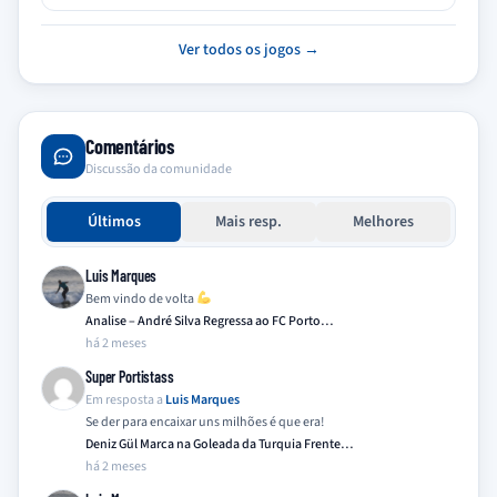
Ver todos os jogos →
Comentários
Discussão da comunidade
Últimos
Mais resp.
Melhores
Luis Marques
Bem vindo de volta
Analise – André Silva Regressa ao FC Porto…
há 2 meses
Super Portistass
Em resposta a
Luis Marques
Se der para encaixar uns milhões é que era!
Deniz Gül Marca na Goleada da Turquia Frente…
há 2 meses