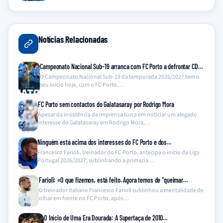
Notícias Relacionadas
Campeonato Nacional Sub-19 arranca com FC Porto a defrontar CD…
O Campeonato Nacional Sub-19 da temporada 2026/2027 tem o
seu início hoje, com o FC Porto…
FC Porto sem contactos do Galatasaray por Rodrigo Mora
Apesar da insistência da imprensa turca em noticiar um alegado
interesse do Galatasaray em Rodrigo Mora,…
Ninguém está acima dos interesses do FC Porto e dos…
Francesco Farioli, treinador do FC Porto, antecipa o início da Liga
Portugal 2026/2027, sublinhando a primazia…
Farioli: «O que fizemos, está feito. Agora temos de “queimar…
O treinador italiano Francesco Farioli sublinhou a mentalidade de
olhar em frente no FC Porto, após…
O Início de Uma Era Dourada: A Supertaça de 2010…