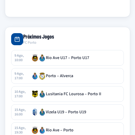
Próximos Jogos
FC Porto
9 Ago,
Rio Ave U17 – Porto U17
10:00
9 Ago,
Porto – Alverca
17:00
10 Ago,
Lusitania FC Lourosa – Porto II
17:00
15 Ago,
Vizela U19 – Porto U19
16:00
15 Ago,
Rio Ave – Porto
19:30