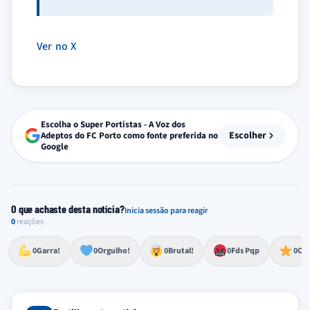
Ver no X
Escolha o Super Portistas - A Voz dos
Escolher
Adeptos do FC Porto como fonte preferida no
Google
O que achaste desta notícia?
Inicia sessão para reagir
0
reações
Esforço, determinação, aprovação forte
Lealdade, amor clubístico, sentimento profundo
Impressionante, chocante, de grande impacto
Reação de desespero, raiva, frustração ou espanto extremo
Excelência, destaque, o melhor
0
Garra!
0
Orgulho!
0
Brutal!
0
Fds Pqp
0
Cra