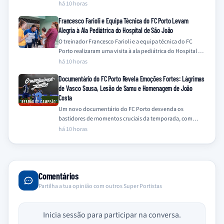
31.º Campeonato Nacional na época…
há 10 horas
Francesco Farioli e Equipa Técnica do FC Porto Levam
Alegria à Ala Pediátrica do Hospital de São João
O treinador Francesco Farioli e a equipa técnica do FC
Porto realizaram uma visita à ala pediátrica do Hospital de
São João,…
há 10 horas
Documentário do FC Porto Revela Emoções Fortes: Lágrimas
de Vasco Sousa, Lesão de Samu e Homenagem de João
Costa
Um novo documentário do FC Porto desvenda os
bastidores de momentos cruciais da temporada, com
destaque para a emotiva recuperação de Vasco…
há 10 horas
Comentários
Partilha a tua opinião com outros Super Portistas
Inicia sessão para participar na conversa.