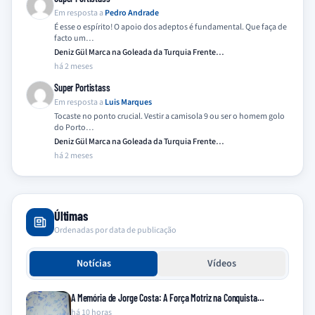
Em resposta a
Pedro Andrade
É esse o espírito! O apoio dos adeptos é fundamental. Que faça de
facto um…
Deniz Gül Marca na Goleada da Turquia Frente…
há 2 meses
Super Portistass
Em resposta a
Luis Marques
Tocaste no ponto crucial. Vestir a camisola 9 ou ser o homem golo
do Porto…
Deniz Gül Marca na Goleada da Turquia Frente…
há 2 meses
Últimas
Ordenadas por data de publicação
Notícias
Vídeos
A Memória de Jorge Costa: A Força Motriz na Conquista…
há 10 horas