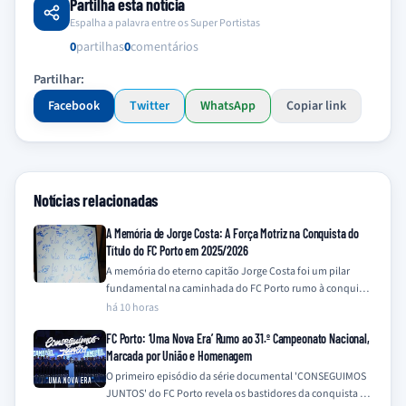
Partilha esta notícia
Espalha a palavra entre os Super Portistas
0
partilhas
0
comentários
Partilhar:
Facebook
Twitter
WhatsApp
Copiar link
Notícias relacionadas
A Memória de Jorge Costa: A Força Motriz na Conquista do
Título do FC Porto em 2025/2026
A memória do eterno capitão Jorge Costa foi um pilar
fundamental na caminhada do FC Porto rumo à conquista
do título da…
há 10 horas
FC Porto: ‘Uma Nova Era’ Rumo ao 31.º Campeonato Nacional,
Marcada por União e Homenagem
O primeiro episódio da série documental 'CONSEGUIMOS
JUNTOS' do FC Porto revela os bastidores da conquista do