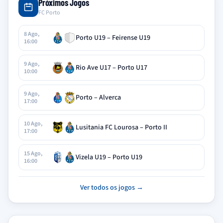
Próximos Jogos
FC Porto
8 Ago,
Porto U19 – Feirense U19
16:00
9 Ago,
Rio Ave U17 – Porto U17
10:00
9 Ago,
Porto – Alverca
17:00
10 Ago,
Lusitania FC Lourosa – Porto II
17:00
15 Ago,
Vizela U19 – Porto U19
16:00
Ver todos os jogos →