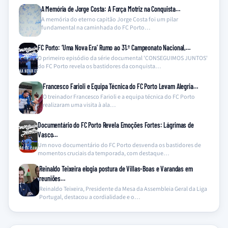
A Memória de Jorge Costa: A Força Motriz na Conquista…
A memória do eterno capitão Jorge Costa foi um pilar
fundamental na caminhada do FC Porto…
FC Porto: ‘Uma Nova Era’ Rumo ao 31.º Campeonato Nacional,…
O primeiro episódio da série documental 'CONSEGUIMOS JUNTOS'
do FC Porto revela os bastidores da conquista…
Francesco Farioli e Equipa Técnica do FC Porto Levam Alegria…
O treinador Francesco Farioli e a equipa técnica do FC Porto
realizaram uma visita à ala…
Documentário do FC Porto Revela Emoções Fortes: Lágrimas de
Vasco…
Um novo documentário do FC Porto desvenda os bastidores de
momentos cruciais da temporada, com destaque…
Reinaldo Teixeira elogia postura de Villas-Boas e Varandas em
reuniões…
Reinaldo Teixeira, Presidente da Mesa da Assembleia Geral da Liga
Portugal, destacou a cordialidade e o…