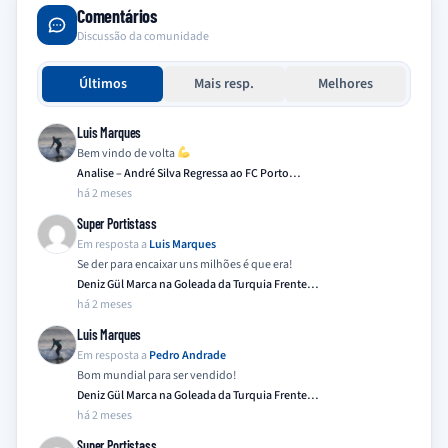
Comentários
Discussão da comunidade
Últimos
Mais resp.
Melhores
Luis Marques
Bem vindo de volta
Analise – André Silva Regressa ao FC Porto…
há 2 meses
Super Portistass
Em resposta a
Luis Marques
Se der para encaixar uns milhões é que era!
Deniz Gül Marca na Goleada da Turquia Frente…
há 2 meses
Luis Marques
Em resposta a
Pedro Andrade
Bom mundial para ser vendido!
Deniz Gül Marca na Goleada da Turquia Frente…
há 2 meses
Super Portistass