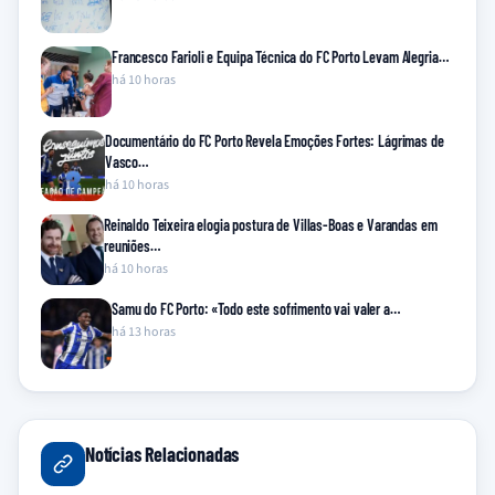
Francesco Farioli e Equipa Técnica do FC Porto Levam Alegria…
há 10 horas
Documentário do FC Porto Revela Emoções Fortes: Lágrimas de
Vasco…
há 10 horas
Reinaldo Teixeira elogia postura de Villas-Boas e Varandas em
reuniões…
há 10 horas
Samu do FC Porto: «Todo este sofrimento vai valer a…
há 13 horas
Notícias Relacionadas