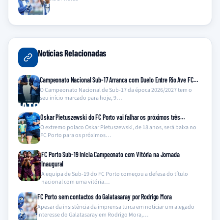
Notícias Relacionadas
Campeonato Nacional Sub-17 Arranca com Duelo Entre Rio Ave FC…
O Campeonato Nacional de Sub-17 da época 2026/2027 tem o
seu início marcado para hoje, 9…
Oskar Pietuszewski do FC Porto vai falhar os próximos três…
O extremo polaco Oskar Pietuszewski, de 18 anos, será baixa no
FC Porto para os próximos…
FC Porto Sub-19 Inicia Campeonato com Vitória na Jornada
Inaugural
A equipa de Sub-19 do FC Porto começou a defesa do título
nacional com uma vitória…
FC Porto sem contactos do Galatasaray por Rodrigo Mora
Apesar da insistência da imprensa turca em noticiar um alegado
interesse do Galatasaray em Rodrigo Mora,…