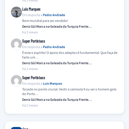
há 2 meses
Luis Marques
Em resposta a
Pedro Andrade
Bom mundial para ser vendido!
Deniz Gül Marca na Goleada da Turquia Frente…
há 2 meses
Super Portistass
Em resposta a
Pedro Andrade
É esse o espírito! O apoio dos adeptos é fundamental. Que faça de
facto um…
Deniz Gül Marca na Goleada da Turquia Frente…
há 2 meses
Super Portistass
Em resposta a
Luis Marques
Tocaste no ponto crucial. Vestir a camisola 9 ou ser o homem golo
do Porto…
Deniz Gül Marca na Goleada da Turquia Frente…
há 2 meses