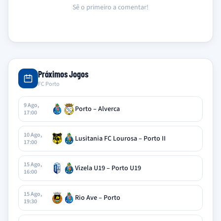
Sê o primeiro a comentar!
Próximos Jogos
FC Porto
9 Ago,
Porto – Alverca
17:00
10 Ago,
Lusitania FC Lourosa – Porto II
17:00
15 Ago,
Vizela U19 – Porto U19
16:00
15 Ago,
Rio Ave – Porto
19:30