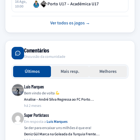
16 Ago,
Porto U17 – Académica U17
10:00
Ver todos os jogos →
Comentários
Discussão da comunidade
Últimos
Mais resp.
Melhores
Luis Marques
Bem vindo de volta
Analise – André Silva Regressa ao FC Porto…
há 2 meses
Super Portistass
Em resposta a
Luis Marques
Se der para encaixar uns milhões é que era!
Deniz Gül Marca na Goleada da Turquia Frente…