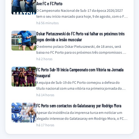
Ave FC e FC Porto
O Campeonato Nacional de Sub-17 da época 2026/2027
tem o seu início marcado para hoje, 9 de agosto, com o FC
Porto,…
há 56 minutos
Oskar Pietuszewski do FC Porto vai falhar os próximos três
jogos devido a lesão muscular
O extremo polaco Oskar Pietuszewski, de 18 anos, será
baixa no FC Porto para os próximos três compromissos da
equipa, frente a…
há 2 horas
FC Porto Sub-19 Inicia Campeonato com Vitória na Jornada
Inaugural
A equipa de Sub-19 do FC Porto começou a defesa do
título nacional com uma vitória na primeira jornada do
Campeonato Nacional…
há 14 horas
FC Porto sem contactos do Galatasaray por Rodrigo Mora
Apesar da insistência da imprensa turca em noticiar um
alegado interesse do Galatasaray em Rodrigo Mora, o FC
Porto nega qualquer contacto…
há 17 horas