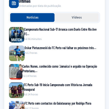
Últimas
Ordenadas por data de publicação
Notícias
Vídeos
Campeonato Nacional Sub-17 Arranca com Duelo Entre Rio Ave
FC…
há 56 minutos
Oskar Pietuszewski do FC Porto vai falhar os próximos três…
há 2 horas
Carlos Nunes, conhecido como ‘Jamaica’ e arguido na Operação
Pretoriano,…
há 14 horas
FC Porto Sub-19 Inicia Campeonato com Vitória na Jornada
Inaugural
há 14 horas
FC Porto sem contactos do Galatasaray por Rodrigo Mora
há 17 horas