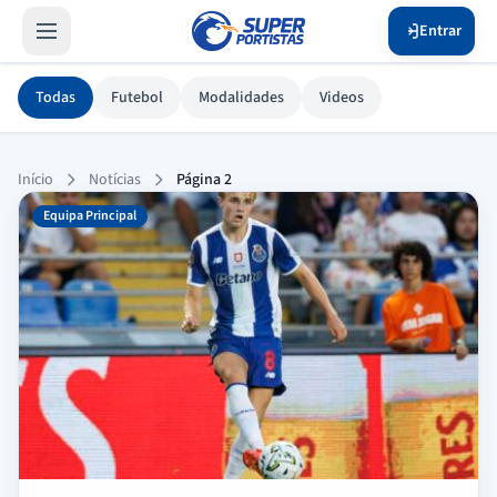
Entrar
Todas
Futebol
Modalidades
Videos
Hub de Notícias
Início
Notícias
Página 2
Equipa Principal