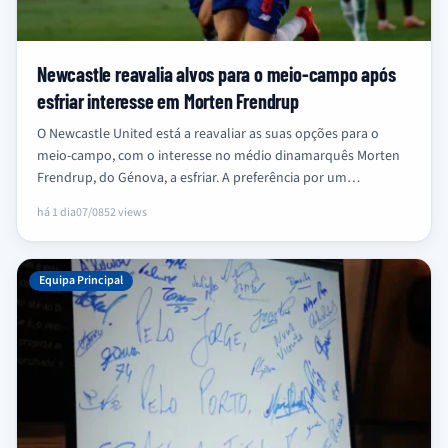
Newcastle reavalia alvos para o meio-campo após
esfriar interesse em Morten Frendrup
O Newcastle United está a reavaliar as suas opções para o
meio-campo, com o interesse no médio dinamarquês Morten
Frendrup, do Génova, a esfriar. A preferência por um…
há 1 dia
07/08
52 views
Equipa Principal