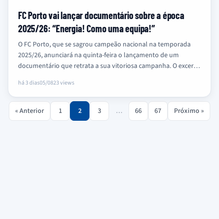
FC Porto vai lançar documentário sobre a época
2025/26: “Energia! Como uma equipa!”
O FC Porto, que se sagrou campeão nacional na temporada
2025/26, anunciará na quinta-feira o lançamento de um
documentário que retrata a sua vitoriosa campanha. O excerto
já…
há 3 dias
05/08
23 views
« Anterior
1
2
3
…
66
67
Próximo »