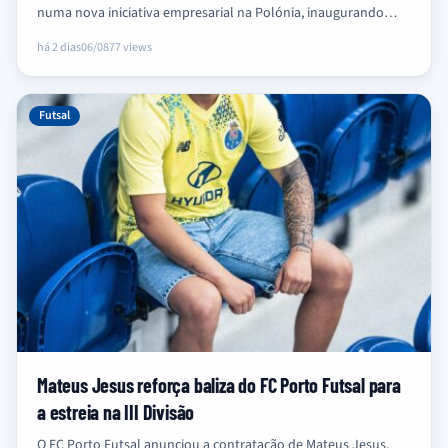
numa nova iniciativa empresarial na Polónia, inaugurando
uma cafetaria em Poznań…
há 2 dias
06/08
77 views
Futsal
Mateus Jesus reforça baliza do FC Porto Futsal para
a estreia na III Divisão
O FC Porto Futsal anunciou a contratação de Mateus Jesus,