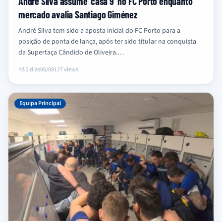
André Silva assume ‘casa 9’ no FC Porto enquanto
mercado avalia Santiago Giménez
André Silva tem sido a aposta inicial do FC Porto para a
posição de ponta de lança, após ter sido titular na conquista
da Supertaça Cândido de Oliveira.…
há 2 dias
06/08
127 views
Equipa Principal