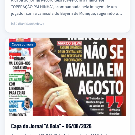
A capa do jornal Record destaca-se com a manchete
"OPERAÇÃO PALHINHA", acompanhada pela imagem de um
jogador com a camisola do Bayern de Munique, sugerindo um
forte interesse…
há 2 dias
06/08
8 views
Capas Jornais
Capa do Jornal “A Bola” – 06/08/2026