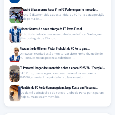
André Silva assume ‘casa 9’ no FC Porto enquanto mercado…
André Silva tem sido a aposta inicial do FC Porto para a posição
de ponta de…
Óscar Santos é o novo reforço do FC Porto Futsal
O FC Porto Futsal anunciou a contratação de Óscar Santos, um
fixo português de 33 anos,…
Newcastle de Olho em Victor Froholdt do FC Porto para…
O Newcastle United está a monitorizar Victor Froholdt, médio do
FC Porto, como um potencial substituto…
FC Porto vai lançar documentário sobre a época 2025/26: “Energia!…
O FC Porto, que se sagrou campeão nacional na temporada
2025/26, anunciará na quinta-feira o lançamento…
Plantéis do FC Porto Homenageiam Jorge Costa em Missa no…
Os plantéis principal e B do Futebol Clube do Porto participaram
hoje numa missa em memória…