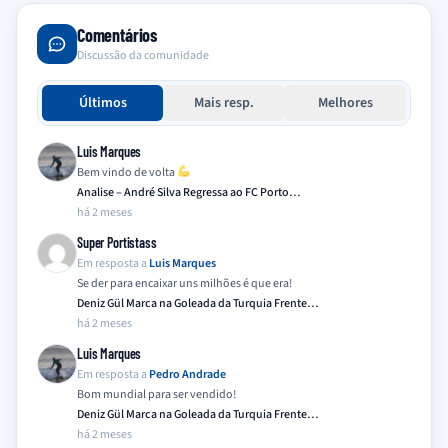
Comentários
Discussão da comunidade
Últimos
Mais resp.
Melhores
Luis Marques
Bem vindo de volta
Analise – André Silva Regressa ao FC Porto…
há 2 meses
Super Portistass
Em resposta a
Luis Marques
Se der para encaixar uns milhões é que era!
Deniz Gül Marca na Goleada da Turquia Frente…
há 2 meses
Luis Marques
Em resposta a
Pedro Andrade
Bom mundial para ser vendido!
Deniz Gül Marca na Goleada da Turquia Frente…
há 2 meses