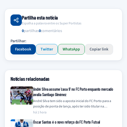
Partilha esta notícia
Espalha a palavra entre os Super Portistas
0
partilhas
0
comentários
Partilhar:
Facebook
Twitter
WhatsApp
Copiar link
Notícias relacionadas
André Silva assume ‘casa 9’ no FC Porto enquanto mercado
avalia Santiago Giménez
André Silva tem sido a aposta inicial do FC Porto para a
posição de ponta de lança, após ter sido titular na…
há 1 hora
Óscar Santos é o novo reforço do FC Porto Futsal