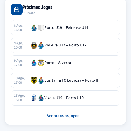
Próximos Jogos
FC Porto
8 Ago,
Porto U19 – Feirense U19
16:00
9 Ago,
Rio Ave U17 – Porto U17
10:00
9 Ago,
Porto – Alverca
17:00
10 Ago,
Lusitania FC Lourosa – Porto II
17:00
15 Ago,
Vizela U19 – Porto U19
16:00
Ver todos os jogos →