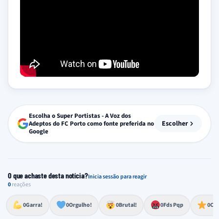
Escolha o Super Portistas - A Voz dos
Escolher
Adeptos do FC Porto como fonte preferida no
Google
O que achaste desta notícia?
Inicia sessão para reagir
0
reações
Esforço, determinação, aprovação forte
Lealdade, amor clubístico, sentimento profundo
Impressionante, chocante, de grande impacto
Reação de desespero, raiva, frustração ou espanto extremo
Excelência, destaque, o melhor
0
Garra!
0
Orgulho!
0
Brutal!
0
Fds Pqp
0
Cra