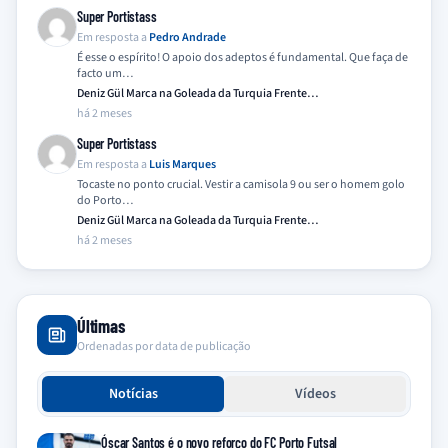
Super Portistass
Em resposta a
Pedro Andrade
É esse o espírito! O apoio dos adeptos é fundamental. Que faça de
facto um…
Deniz Gül Marca na Goleada da Turquia Frente…
há 2 meses
Super Portistass
Em resposta a
Luis Marques
Tocaste no ponto crucial. Vestir a camisola 9 ou ser o homem golo
do Porto…
Deniz Gül Marca na Goleada da Turquia Frente…
há 2 meses
Últimas
Ordenadas por data de publicação
Notícias
Vídeos
Óscar Santos é o novo reforço do FC Porto Futsal