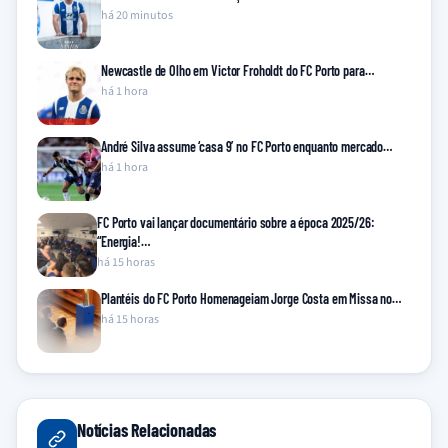
há 20 minutos
Newcastle de Olho em Victor Froholdt do FC Porto para…
há 1 hora
André Silva assume ‘casa 9’ no FC Porto enquanto mercado…
há 1 hora
FC Porto vai lançar documentário sobre a época 2025/26:
“Energia!…
há 15 horas
Plantéis do FC Porto Homenageiam Jorge Costa em Missa no…
há 15 horas
Notícias Relacionadas