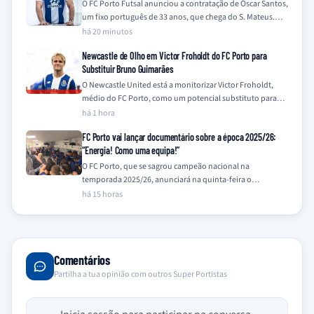
O FC Porto Futsal anunciou a contratação de Óscar Santos,
um fixo português de 33 anos, que chega do S. Mateus.
O…
há 20 minutos
Newcastle de Olho em Victor Froholdt do FC Porto para
Substituir Bruno Guimarães
O Newcastle United está a monitorizar Victor Froholdt,
médio do FC Porto, como um potencial substituto para
Bruno Guimarães, que se encontra…
há 1 hora
FC Porto vai lançar documentário sobre a época 2025/26:
“Energia! Como uma equipa!”
O FC Porto, que se sagrou campeão nacional na
temporada 2025/26, anunciará na quinta-feira o
lançamento de um documentário que retrata a…
há 15 horas
Comentários
Partilha a tua opinião com outros Super Portistas