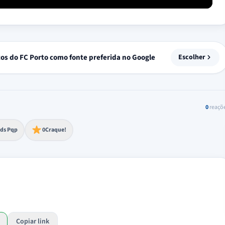
tos do FC Porto como fonte preferida no Google
Escolher
0
reaçõ
to extremo
ds Pqp
0
Craque!
Copiar link