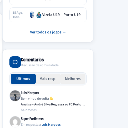
15 Ago,
Vizela U19 – Porto U19
16:00
Ver todos os jogos →
Comentários
Discussão da comunidade
Últimos
Mais resp.
Melhores
Luis Marques
Bem vindo de volta
Analise – André Silva Regressa ao FC Porto…
há 2 meses
Super Portistass
Em resposta a
Luis Marques