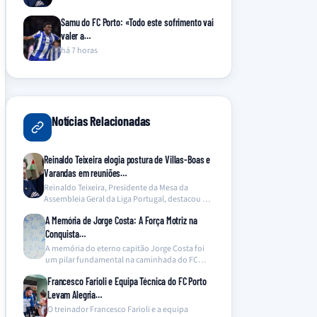
Samu do FC Porto: «Todo este sofrimento vai
valer a…
há 7 horas
Notícias Relacionadas
Reinaldo Teixeira elogia postura de Villas-Boas e
Varandas em reuniões…
Reinaldo Teixeira, Presidente da Mesa da
Assembleia Geral da Liga Portugal, destacou a
cordialidade e o…
A Memória de Jorge Costa: A Força Motriz na
Conquista…
A memória do eterno capitão Jorge Costa foi
um pilar fundamental na caminhada do FC
Porto…
Francesco Farioli e Equipa Técnica do FC Porto
Levam Alegria…
O treinador Francesco Farioli e a equipa