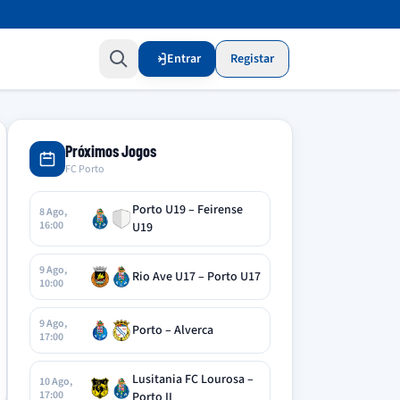
Entrar
Registar
Próximos Jogos
FC Porto
Porto U19 – Feirense
8 Ago,
16:00
U19
9 Ago,
Rio Ave U17 – Porto U17
10:00
9 Ago,
Porto – Alverca
17:00
Lusitania FC Lourosa –
10 Ago,
17:00
Porto II