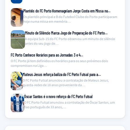
Plantéis do FC Porto Homenageiam Jorge Costa em Missa no…
Os plantéis principal e B do Futebol Clube do Porto participaram
hoje numa missa em memória…
Minuto de Silêncio Marca Jogo de Preparação do FC Porto…
A equipa Sub-15 do FC Porto observou um minuto de silêncio
antes do seu jogo de…
FC Porto Conhece Horários para as Jornadas 3 e 4…
O FC Porto já tem definidos os horários para os seus próximos dois
compromissos na Liga…
Mateus Jesus reforça baliza do FC Porto Futsal para a…
O FC Porto Futsal anunciou a contratação de Mateus Jesus,
guarda-redes de 18 anos proveniente da…
Óscar Santos é o novo reforço do FC Porto Futsal
O FC Porto Futsal anunciou a contratação de Óscar Santos, um
fixo português de 33 anos,…