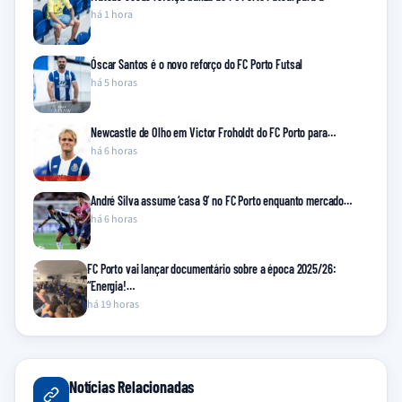
há 1 hora
Óscar Santos é o novo reforço do FC Porto Futsal
há 5 horas
Newcastle de Olho em Victor Froholdt do FC Porto para…
há 6 horas
André Silva assume ‘casa 9’ no FC Porto enquanto mercado…
há 6 horas
FC Porto vai lançar documentário sobre a época 2025/26:
“Energia!…
há 19 horas
Notícias Relacionadas