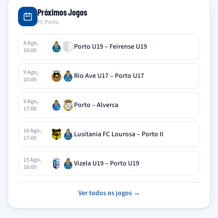
Próximos Jogos
FC Porto
8 Ago,
Porto U19 – Feirense U19
16:00
9 Ago,
Rio Ave U17 – Porto U17
10:00
9 Ago,
Porto – Alverca
17:00
10 Ago,
Lusitania FC Lourosa – Porto II
17:00
15 Ago,
Vizela U19 – Porto U19
16:00
Ver todos os jogos →