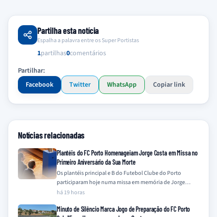
Partilha esta notícia
Espalha a palavra entre os Super Portistas
1
partilhas
0
comentários
Partilhar:
Facebook
Twitter
WhatsApp
Copiar link
Notícias relacionadas
Plantéis do FC Porto Homenageiam Jorge Costa em Missa no
Primeiro Aniversário da Sua Morte
Os plantéis principal e B do Futebol Clube do Porto
participaram hoje numa missa em memória de Jorge
Costa, assinalando o primeiro…
há 19 horas
Minuto de Silêncio Marca Jogo de Preparação do FC Porto