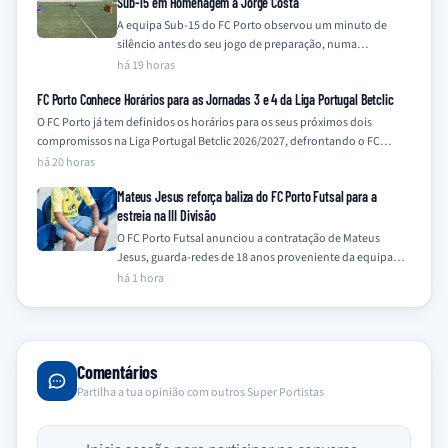
Sub-15 em Homenagem a Jorge Costa
A equipa Sub-15 do FC Porto observou um minuto de
silêncio antes do seu jogo de preparação, numa
homenagem a Jorge Costa…
há 19 horas
FC Porto Conhece Horários para as Jornadas 3 e 4 da Liga Portugal Betclic
O FC Porto já tem definidos os horários para os seus próximos dois
compromissos na Liga Portugal Betclic 2026/2027, defrontando o FC…
há 20 horas
Mateus Jesus reforça baliza do FC Porto Futsal para a
estreia na III Divisão
O FC Porto Futsal anunciou a contratação de Mateus
Jesus, guarda-redes de 18 anos proveniente da equipa
Sub-19 do clube, para a…
há 1 hora
Comentários
Partilha a tua opinião com outros Super Portistas