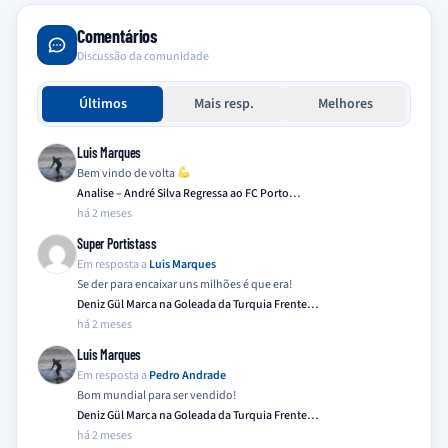
Comentários
Discussão da comunidade
Últimos
Mais resp.
Melhores
Luis Marques
Bem vindo de volta
Analise – André Silva Regressa ao FC Porto…
há 2 meses
Super Portistass
Em resposta a
Luis Marques
Se der para encaixar uns milhões é que era!
Deniz Gül Marca na Goleada da Turquia Frente…
há 2 meses
Luis Marques
Em resposta a
Pedro Andrade
Bom mundial para ser vendido!
Deniz Gül Marca na Goleada da Turquia Frente…
há 2 meses