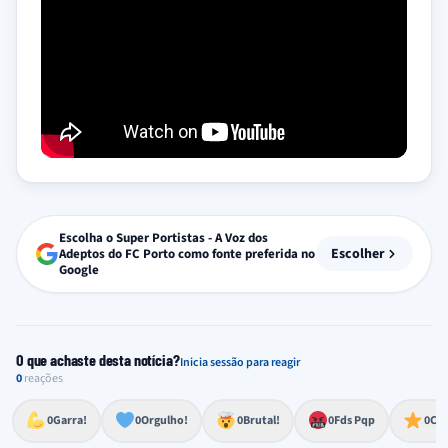
Escolha o Super Portistas - A Voz dos
Escolher
Adeptos do FC Porto como fonte preferida no
Google
O que achaste desta notícia?
Inicia sessão para reagir
0
reações
Esforço, determinação, aprovação forte
Lealdade, amor clubístico, sentimento profundo
Impressionante, chocante, de grande impacto
Reação de desespero, raiva, frustração ou espanto extremo
Excelência, destaque, o melhor
0
Garra!
0
Orgulho!
0
Brutal!
0
Fds Pqp
0
Cra