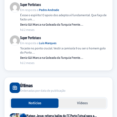
Super Portistass
Em resposta a
Pedro Andrade
É esse o espírito! O apoio dos adeptos é fundamental. Que faça de
facto um…
Deniz Gül Marca na Goleada da Turquia Frente…
há 2 meses
Super Portistass
Em resposta a
Luis Marques
Tocaste no ponto crucial. Vestir a camisola 9 ou ser o homem golo
do Porto…
Deniz Gül Marca na Goleada da Turquia Frente…
há 2 meses
Últimas
Ordenadas por data de publicação
Notícias
Vídeos
Mateus Jesus reforça baliza do FC Porto Futsal para a…