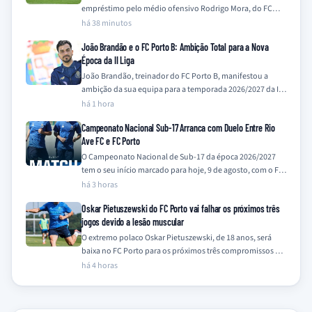
empréstimo pelo médio ofensivo Rodrigo Mora, do FC
Porto, com uma opção de compra,…
há 38 minutos
João Brandão e o FC Porto B: Ambição Total para a Nova
Época da II Liga
João Brandão, treinador do FC Porto B, manifestou a
ambição da sua equipa para a temporada 2026/2027 da II
Liga, prometendo ir…
há 1 hora
Campeonato Nacional Sub-17 Arranca com Duelo Entre Rio
Ave FC e FC Porto
O Campeonato Nacional de Sub-17 da época 2026/2027
tem o seu início marcado para hoje, 9 de agosto, com o FC
Porto,…
há 3 horas
Oskar Pietuszewski do FC Porto vai falhar os próximos três
jogos devido a lesão muscular
O extremo polaco Oskar Pietuszewski, de 18 anos, será
baixa no FC Porto para os próximos três compromissos da
equipa, frente a…
há 4 horas