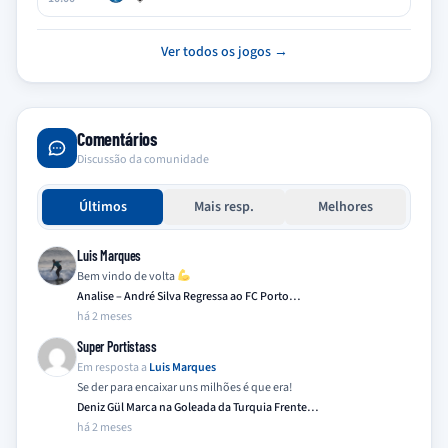
Ver todos os jogos →
Comentários
Discussão da comunidade
Últimos
Mais resp.
Melhores
Luis Marques
Bem vindo de volta
Analise – André Silva Regressa ao FC Porto…
há 2 meses
Super Portistass
Em resposta a
Luis Marques
Se der para encaixar uns milhões é que era!
Deniz Gül Marca na Goleada da Turquia Frente…
há 2 meses