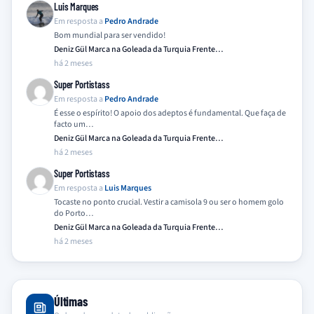
Luis Marques
Em resposta a
Pedro Andrade
Bom mundial para ser vendido!
Deniz Gül Marca na Goleada da Turquia Frente…
há 2 meses
Super Portistass
Em resposta a
Pedro Andrade
É esse o espírito! O apoio dos adeptos é fundamental. Que faça de
facto um…
Deniz Gül Marca na Goleada da Turquia Frente…
há 2 meses
Super Portistass
Em resposta a
Luis Marques
Tocaste no ponto crucial. Vestir a camisola 9 ou ser o homem golo
do Porto…
Deniz Gül Marca na Goleada da Turquia Frente…
há 2 meses
Últimas