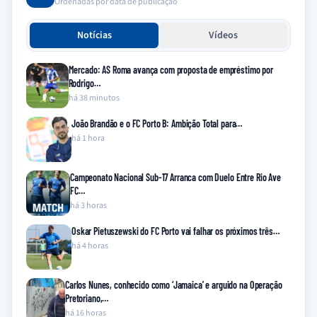
Ordenadas por data de publicação
Notícias
Vídeos
Mercado: AS Roma avança com proposta de empréstimo por
Rodrigo…
há 38 minutos
João Brandão e o FC Porto B: Ambição Total para…
há 1 hora
Campeonato Nacional Sub-17 Arranca com Duelo Entre Rio Ave
FC…
há 3 horas
Oskar Pietuszewski do FC Porto vai falhar os próximos três…
há 4 horas
Carlos Nunes, conhecido como ‘Jamaica’ e arguido na Operação
Pretoriano,…
há 16 horas