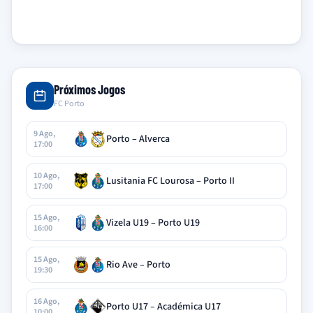
Próximos Jogos
FC Porto
9 Ago,
Porto – Alverca
17:00
10 Ago,
Lusitania FC Lourosa – Porto II
17:00
15 Ago,
Vizela U19 – Porto U19
16:00
15 Ago,
Rio Ave – Porto
19:30
16 Ago,
Porto U17 – Académica U17
10:00