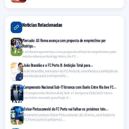
Notícias Relacionadas
Mercado: AS Roma avança com proposta de empréstimo por
Rodrigo…
A AS Roma apresentou uma proposta oficial de empréstimo pelo
médio ofensivo Rodrigo Mora, do FC…
João Brandão e o FC Porto B: Ambição Total para…
João Brandão, treinador do FC Porto B, manifestou a ambição da
sua equipa para a temporada…
Campeonato Nacional Sub-17 Arranca com Duelo Entre Rio Ave FC…
O Campeonato Nacional de Sub-17 da época 2026/2027 tem o
seu início marcado para hoje, 9…
Oskar Pietuszewski do FC Porto vai falhar os próximos três…
O extremo polaco Oskar Pietuszewski, de 18 anos, será baixa no
FC Porto para os próximos…