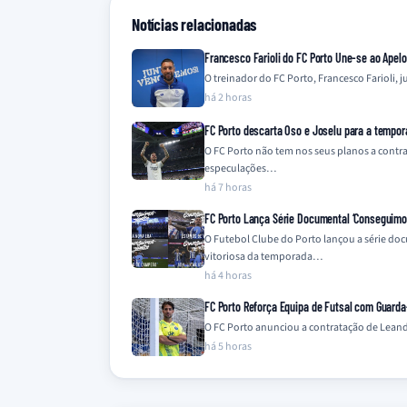
Notícias relacionadas
Francesco Farioli do FC Porto Une-se ao Apel
O treinador do FC Porto, Francesco Farioli,
há 2 horas
FC Porto descarta Oso e Joselu para a tempo
O FC Porto não tem nos seus planos a contra
especulações…
há 7 horas
FC Porto Lança Série Documental ‘Conseguimos 
O Futebol Clube do Porto lançou a série do
vitoriosa da temporada…
há 4 horas
FC Porto Reforça Equipa de Futsal com Guard
O FC Porto anunciou a contratação de Leandr
há 5 horas