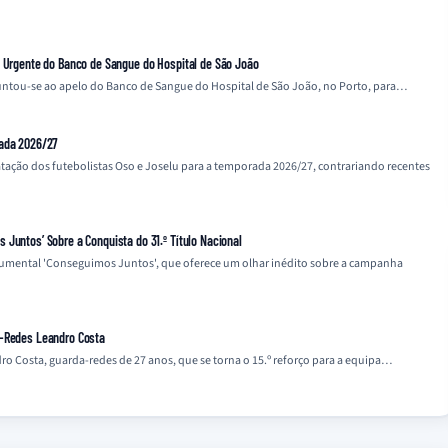
o Urgente do Banco de Sangue do Hospital de São João
 juntou-se ao apelo do Banco de Sangue do Hospital de São João, no Porto, para…
rada 2026/27
tação dos futebolistas Oso e Joselu para a temporada 2026/27, contrariando recentes
Juntos’ Sobre a Conquista do 31.º Título Nacional
cumental 'Conseguimos Juntos', que oferece um olhar inédito sobre a campanha
a-Redes Leandro Costa
o Costa, guarda-redes de 27 anos, que se torna o 15.º reforço para a equipa…