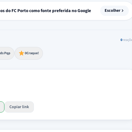
tos do FC Porto como fonte preferida no Google
Escolher
0
reaçõ
to extremo
ds Pqp
0
Craque!
Copiar link