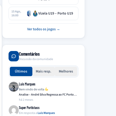
15 Ago,
Vizela U19 – Porto U19
16:00
Ver todos os jogos →
Comentários
Discussão da comunidade
Últimos
Mais resp.
Melhores
Luis Marques
Bem vindo de volta
Analise – André Silva Regressa ao FC Porto…
há 2 meses
Super Portistass
Em resposta a
Luis Marques