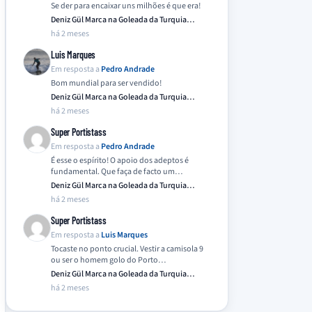
Se der para encaixar uns milhões é que era!
Deniz Gül Marca na Goleada da Turquia
Frente…
há 2 meses
Luis Marques
Em resposta a
Pedro Andrade
Bom mundial para ser vendido!
Deniz Gül Marca na Goleada da Turquia
Frente…
há 2 meses
Super Portistass
Em resposta a
Pedro Andrade
É esse o espírito! O apoio dos adeptos é
fundamental. Que faça de facto um…
Deniz Gül Marca na Goleada da Turquia
Frente…
há 2 meses
Super Portistass
Em resposta a
Luis Marques
Tocaste no ponto crucial. Vestir a camisola 9
ou ser o homem golo do Porto…
Deniz Gül Marca na Goleada da Turquia
Frente…
há 2 meses