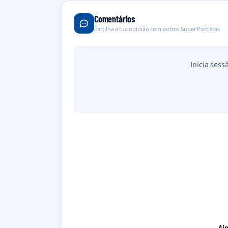
Comentários
Partilha a tua opinião com outros Super Portistas
Inicia sess
Ai