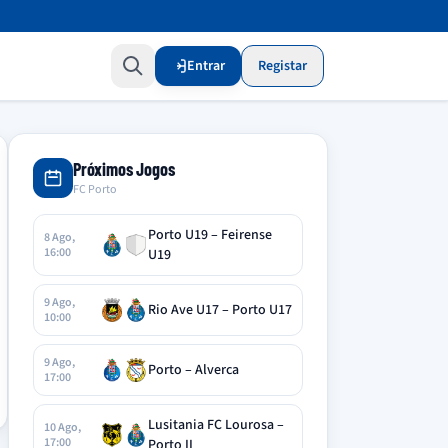
Entrar
Registar
Próximos Jogos
FC Porto
Porto U19 – Feirense
8 Ago,
16:00
U19
9 Ago,
Rio Ave U17 – Porto U17
10:00
9 Ago,
Porto – Alverca
17:00
Lusitania FC Lourosa –
10 Ago,
17:00
Porto II