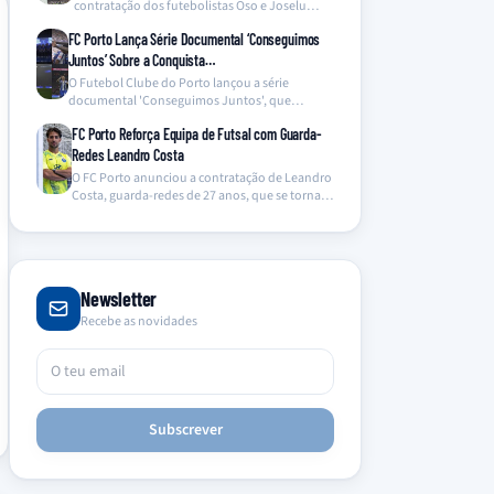
contratação dos futebolistas Oso e Joselu
para…
FC Porto Lança Série Documental ‘Conseguimos
Juntos’ Sobre a Conquista…
O Futebol Clube do Porto lançou a série
documental 'Conseguimos Juntos', que
oferece um olhar inédito…
FC Porto Reforça Equipa de Futsal com Guarda-
Redes Leandro Costa
O FC Porto anunciou a contratação de Leandro
Costa, guarda-redes de 27 anos, que se torna…
Newsletter
Recebe as novidades
Subscrever