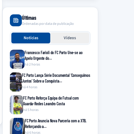
Últimas
Ordenadas por data de publicação
Notícias
Vídeos
Francesco Farioli do FC Porto Une-se ao
Apelo Urgente do…
há 2 horas
FC Porto Lança Série Documental ‘Conseguimos
Juntos’ Sobre a Conquista…
há 4 horas
FC Porto Reforça Equipa de Futsal com
Guarda-Redes Leandro Costa
há 5 horas
FC Porto Anuncia Nova Parceria com a XTB,
Reforçando a…
há 6 horas