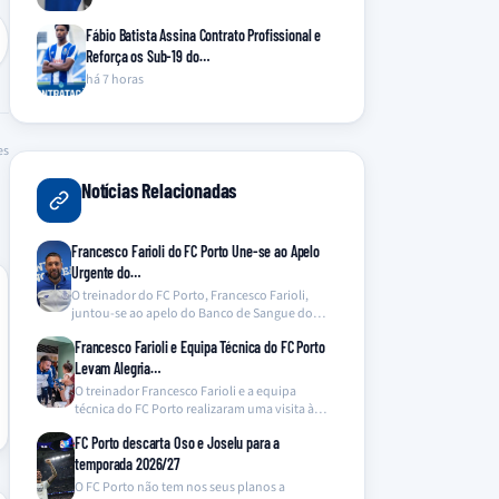
Fábio Batista Assina Contrato Profissional e
Reforça os Sub-19 do…
há 7 horas
es
Notícias Relacionadas
Francesco Farioli do FC Porto Une-se ao Apelo
Urgente do…
O treinador do FC Porto, Francesco Farioli,
juntou-se ao apelo do Banco de Sangue do
Hospital…
Francesco Farioli e Equipa Técnica do FC Porto
Levam Alegria…
O treinador Francesco Farioli e a equipa
técnica do FC Porto realizaram uma visita à
ala…
FC Porto descarta Oso e Joselu para a
temporada 2026/27
O FC Porto não tem nos seus planos a