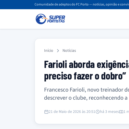
Comunidade de adeptos do FC Porto — notícias, opinião e convív
Início
Notícias
Farioli aborda exigênci
preciso fazer o dobro”
Francesco Farioli, novo treinador 
descrever o clube, reconhecendo a a
21 de Maio de 2026 às 20:51
há 3 meses
1 m