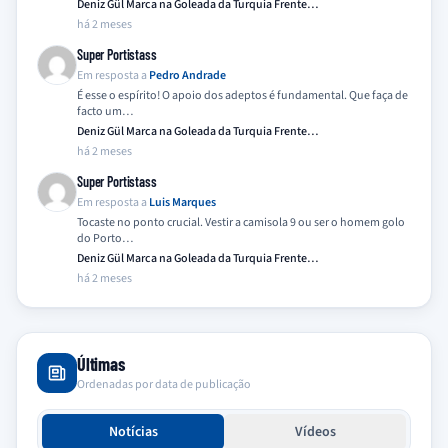
Deniz Gül Marca na Goleada da Turquia Frente…
há 2 meses
Super Portistass
Em resposta a
Pedro Andrade
É esse o espírito! O apoio dos adeptos é fundamental. Que faça de
facto um…
Deniz Gül Marca na Goleada da Turquia Frente…
há 2 meses
Super Portistass
Em resposta a
Luis Marques
Tocaste no ponto crucial. Vestir a camisola 9 ou ser o homem golo
do Porto…
Deniz Gül Marca na Goleada da Turquia Frente…
há 2 meses
Últimas
Ordenadas por data de publicação
Notícias
Vídeos