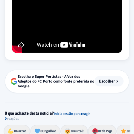
Escolha o Super Portistas - A Voz dos
Escolher
Adeptos do FC Porto como fonte preferida no
Google
O que achaste desta notícia?
Inicia sessão para reagir
0
reações
Esforço, determinação, aprovação forte
Lealdade, amor clubístico, sentimento profundo
Impressionante, chocante, de grande impacto
Reação de desespero, raiva, frustração ou espanto extremo
Excelência, destaque, o melhor
0
Garra!
0
Orgulho!
0
Brutal!
0
Fds Pqp
0
Cra