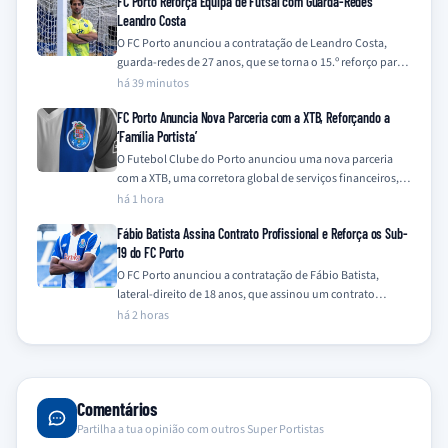
FC Porto Reforça Equipa de Futsal com Guarda-Redes
Leandro Costa
O FC Porto anunciou a contratação de Leandro Costa,
guarda-redes de 27 anos, que se torna o 15.º reforço para a
equipa…
há 39 minutos
FC Porto Anuncia Nova Parceria com a XTB, Reforçando a
‘Família Portista’
O Futebol Clube do Porto anunciou uma nova parceria
com a XTB, uma corretora global de serviços financeiros,
integrando a empresa na…
há 1 hora
Fábio Batista Assina Contrato Profissional e Reforça os Sub-
19 do FC Porto
O FC Porto anunciou a contratação de Fábio Batista,
lateral-direito de 18 anos, que assinou um contrato
profissional com o clube e…
há 2 horas
Comentários
Partilha a tua opinião com outros Super Portistas