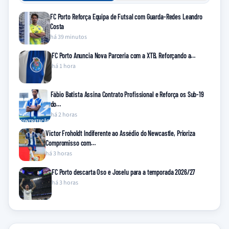
FC Porto Reforça Equipa de Futsal com Guarda-Redes Leandro
Costa
há 39 minutos
FC Porto Anuncia Nova Parceria com a XTB, Reforçando a…
há 1 hora
Fábio Batista Assina Contrato Profissional e Reforça os Sub-19
do…
há 2 horas
Victor Froholdt Indiferente ao Assédio do Newcastle, Prioriza
Compromisso com…
há 3 horas
FC Porto descarta Oso e Joselu para a temporada 2026/27
há 3 horas