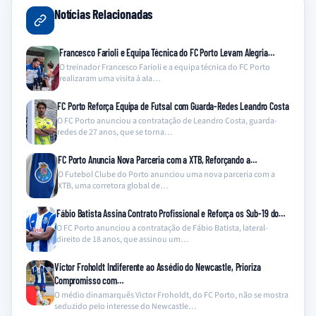
Notícias Relacionadas
Francesco Farioli e Equipa Técnica do FC Porto Levam Alegria…
O treinador Francesco Farioli e a equipa técnica do FC Porto
realizaram uma visita à ala…
FC Porto Reforça Equipa de Futsal com Guarda-Redes Leandro Costa
O FC Porto anunciou a contratação de Leandro Costa, guarda-
redes de 27 anos, que se torna…
FC Porto Anuncia Nova Parceria com a XTB, Reforçando a…
O Futebol Clube do Porto anunciou uma nova parceria com a
XTB, uma corretora global de…
Fábio Batista Assina Contrato Profissional e Reforça os Sub-19 do…
O FC Porto anunciou a contratação de Fábio Batista, lateral-
direito de 18 anos, que assinou um…
Victor Froholdt Indiferente ao Assédio do Newcastle, Prioriza
Compromisso com…
O médio dinamarquês Victor Froholdt, do FC Porto, não se mostra
seduzido pelo interesse do Newcastle…