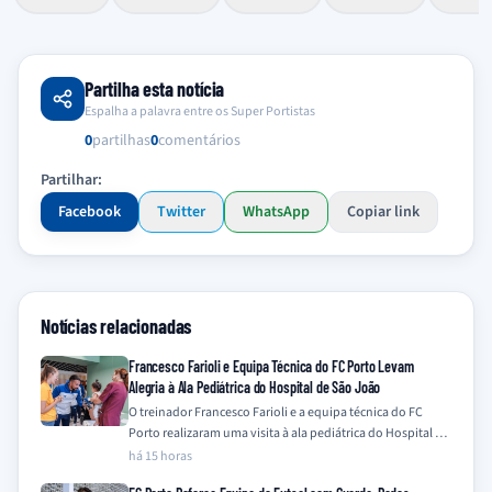
Partilha esta notícia
Espalha a palavra entre os Super Portistas
0
partilhas
0
comentários
Partilhar:
Facebook
Twitter
WhatsApp
Copiar link
Notícias relacionadas
Francesco Farioli e Equipa Técnica do FC Porto Levam
Alegria à Ala Pediátrica do Hospital de São João
O treinador Francesco Farioli e a equipa técnica do FC
Porto realizaram uma visita à ala pediátrica do Hospital de
São João,…
há 15 horas