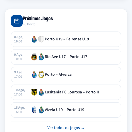
Próximos Jogos
FC Porto
8 Ago,
Porto U19 – Feirense U19
16:00
9 Ago,
Rio Ave U17 – Porto U17
10:00
9 Ago,
Porto – Alverca
17:00
10 Ago,
Lusitania FC Lourosa – Porto II
17:00
15 Ago,
Vizela U19 – Porto U19
16:00
Ver todos os jogos →