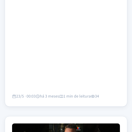
23/5 · 00:03
há 3 meses
1 min de leitura
34