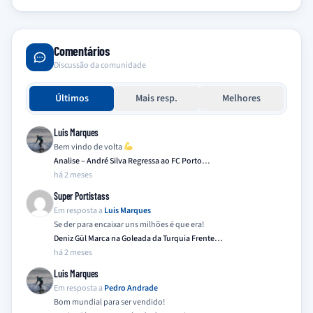
Comentários
Discussão da comunidade
Últimos
Mais resp.
Melhores
Luis Marques
Bem vindo de volta
Analise – André Silva Regressa ao FC Porto…
há 2 meses
Super Portistass
Em resposta a
Luis Marques
Se der para encaixar uns milhões é que era!
Deniz Gül Marca na Goleada da Turquia Frente…
há 2 meses
Luis Marques
Em resposta a
Pedro Andrade
Bom mundial para ser vendido!