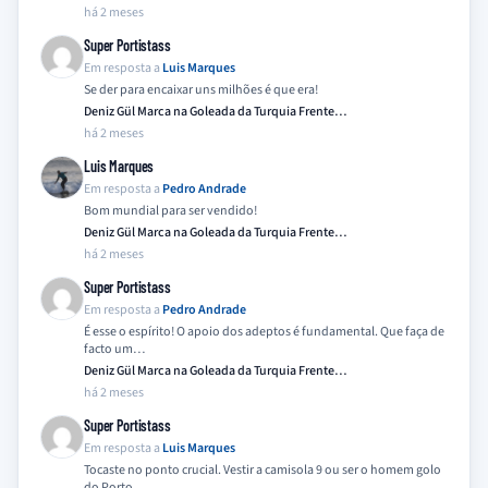
há 2 meses
Super Portistass
Em resposta a
Luis Marques
Se der para encaixar uns milhões é que era!
Deniz Gül Marca na Goleada da Turquia Frente…
há 2 meses
Luis Marques
Em resposta a
Pedro Andrade
Bom mundial para ser vendido!
Deniz Gül Marca na Goleada da Turquia Frente…
há 2 meses
Super Portistass
Em resposta a
Pedro Andrade
É esse o espírito! O apoio dos adeptos é fundamental. Que faça de
facto um…
Deniz Gül Marca na Goleada da Turquia Frente…
há 2 meses
Super Portistass
Em resposta a
Luis Marques
Tocaste no ponto crucial. Vestir a camisola 9 ou ser o homem golo
do Porto…