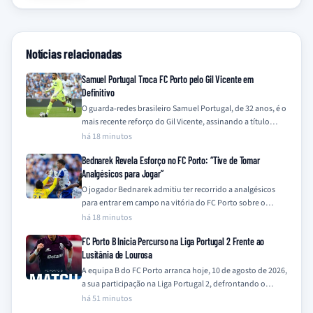
Notícias relacionadas
Samuel Portugal Troca FC Porto pelo Gil Vicente em
Definitivo
O guarda-redes brasileiro Samuel Portugal, de 32 anos, é o
mais recente reforço do Gil Vicente, assinando a título
definitivo após quatro…
há 18 minutos
Bednarek Revela Esforço no FC Porto: “Tive de Tomar
Analgésicos para Jogar”
O jogador Bednarek admitiu ter recorrido a analgésicos
para entrar em campo na vitória do FC Porto sobre o
Alverca, confessando que…
há 18 minutos
FC Porto B Inicia Percurso na Liga Portugal 2 Frente ao
Lusitânia de Lourosa
A equipa B do FC Porto arranca hoje, 10 de agosto de 2026,
a sua participação na Liga Portugal 2, defrontando o…
há 51 minutos