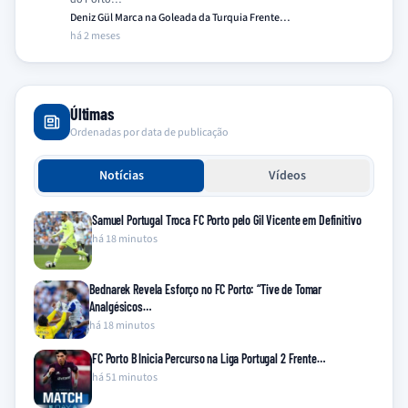
Deniz Gül Marca na Goleada da Turquia Frente…
há 2 meses
Últimas
Ordenadas por data de publicação
Notícias
Vídeos
Samuel Portugal Troca FC Porto pelo Gil Vicente em Definitivo
há 18 minutos
Bednarek Revela Esforço no FC Porto: “Tive de Tomar
Analgésicos…
há 18 minutos
FC Porto B Inicia Percurso na Liga Portugal 2 Frente…
há 51 minutos