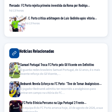
Mercado: FC Porto rejeita primeira investida da Roma por Rodrigo…
há 13 horas
F. C. Porto critica arbitragem de Luís Godinho após vitória…
há 13 horas
Notícias Relacionadas
Samuel Portugal Troca FC Porto pelo Gil Vicente em Definitivo
O guarda-redes brasileiro Samuel Portugal, de 32 anos, é o mais
recente reforço do Gil Vicente,…
Bednarek Revela Esforço no FC Porto: “Tive de Tomar Analgésicos…
O jogador Bednarek admitiu ter recorrido a analgésicos para
entrar em campo na vitória do FC…
FC Porto B Inicia Percurso na Liga Portugal 2 Frente…
A equipa B do FC Porto arranca hoje, 10 de agosto de 2026, a sua
participação…