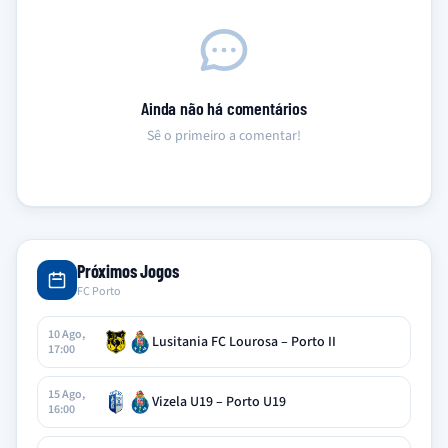
Ainda não há comentários
Sê o primeiro a comentar!
Próximos Jogos
FC Porto
10 Ago,
Lusitania FC Lourosa – Porto II
17:00
15 Ago,
Vizela U19 – Porto U19
16:00