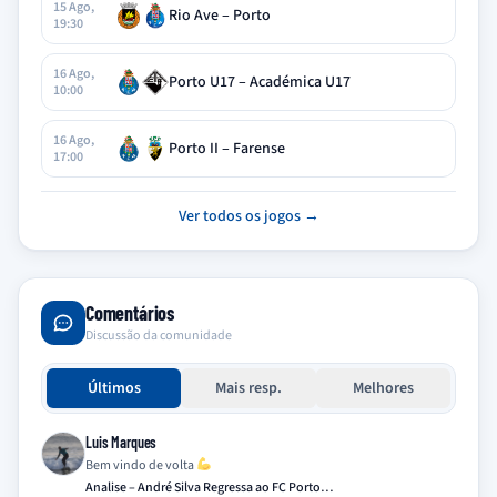
15 Ago,
Rio Ave – Porto
19:30
16 Ago,
Porto U17 – Académica U17
10:00
16 Ago,
Porto II – Farense
17:00
Ver todos os jogos →
Comentários
Discussão da comunidade
Últimos
Mais resp.
Melhores
Luis Marques
Bem vindo de volta
Analise – André Silva Regressa ao FC Porto…