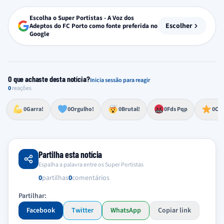
Escolha o Super Portistas - A Voz dos
Escolher
Adeptos do FC Porto como fonte preferida no
Google
O que achaste desta notícia?
Inicia sessão para reagir
0
reações
Esforço, determinação, aprovação forte
Lealdade, amor clubístico, sentimento profundo
Impressionante, chocante, de grande impacto
Reação de desespero, raiva, frustração ou espanto extremo
Excelência, destaque, o melhor
0
Garra!
0
Orgulho!
0
Brutal!
0
Fds Pqp
0
Cra
Partilha esta notícia
Espalha a palavra entre os Super Portistas
0
partilhas
0
comentários
Partilhar:
Facebook
Twitter
WhatsApp
Copiar link