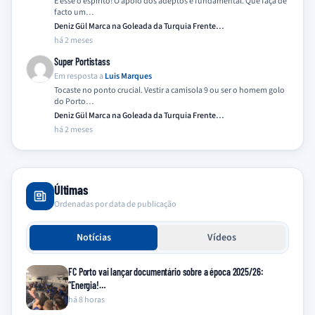
É esse o espírito! O apoio dos adeptos é fundamental. Que faça de
facto um…
Deniz Gül Marca na Goleada da Turquia Frente…
há 2 meses
Super Portistass
Em resposta a
Luis Marques
Tocaste no ponto crucial. Vestir a camisola 9 ou ser o homem golo
do Porto…
Deniz Gül Marca na Goleada da Turquia Frente…
há 2 meses
Últimas
Ordenadas por data de publicação
Notícias
Vídeos
FC Porto vai lançar documentário sobre a época 2025/26:
“Energia!…
há 8 horas