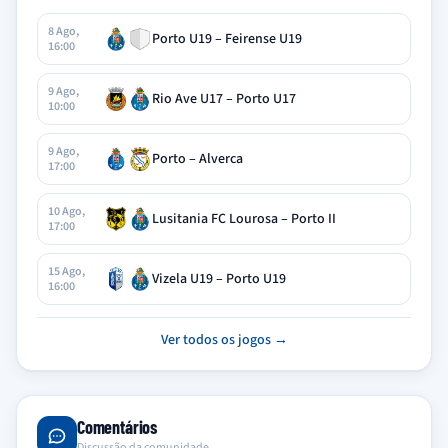
8 Ago,
Porto U19 – Feirense U19
16:00
9 Ago,
Rio Ave U17 – Porto U17
10:00
9 Ago,
Porto – Alverca
17:00
10 Ago,
Lusitania FC Lourosa – Porto II
17:00
15 Ago,
Vizela U19 – Porto U19
16:00
Ver todos os jogos →
Comentários
Discussão da comunidade