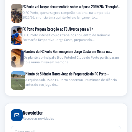
FC Porto vai lançar documentário sobre a época 2025/26: “Energia!…
O FC Porto, que se sagrou campeão nacional na temporada
2025/26, anunciará na quinta-feira o lançamento…
FC Porto Prepara Receção ao FC Alverca para a 1.ª…
O FC Porto intensificou os trabalhos no Centro de Treinos e
Formação Desportiva Jorge Costa, preparando…
Plantéis do FC Porto Homenageiam Jorge Costa em Missa no…
Os plantéis principal e B do Futebol Clube do Porto participaram
hoje numa missa em memória…
Minuto de Silêncio Marca Jogo de Preparação do FC Porto…
A equipa Sub-15 do FC Porto observou um minuto de silêncio
antes do seu jogo de…
Newsletter
Recebe as novidades