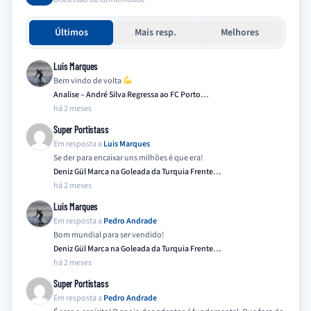
Últimos
Mais resp.
Melhores
Luis Marques
Bem vindo de volta
Analise – André Silva Regressa ao FC Porto…
há 2 meses
Super Portistass
Em resposta a
Luis Marques
Se der para encaixar uns milhões é que era!
Deniz Gül Marca na Goleada da Turquia Frente…
há 2 meses
Luis Marques
Em resposta a
Pedro Andrade
Bom mundial para ser vendido!
Deniz Gül Marca na Goleada da Turquia Frente…
há 2 meses
Super Portistass
Em resposta a
Pedro Andrade