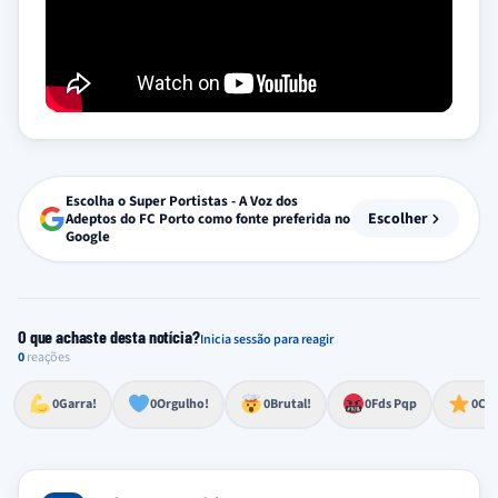
Escolha o Super Portistas - A Voz dos
Escolher
Adeptos do FC Porto como fonte preferida no
Google
O que achaste desta notícia?
Inicia sessão para reagir
0
reações
Esforço, determinação, aprovação forte
Lealdade, amor clubístico, sentimento profundo
Impressionante, chocante, de grande impacto
Reação de desespero, raiva, frustração ou espanto extremo
Excelência, destaque, o melhor
0
Garra!
0
Orgulho!
0
Brutal!
0
Fds Pqp
0
Cra