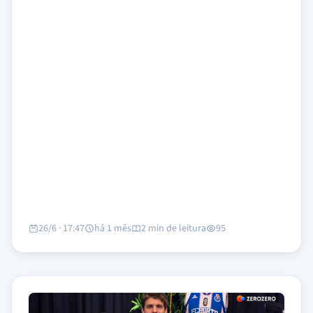
26/6 · 17:47
há 1 mês
2 min de leitura
95