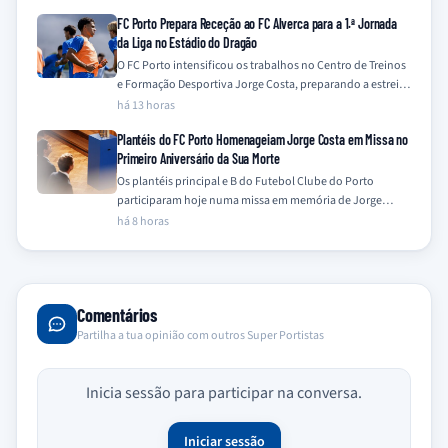
FC Porto Prepara Receção ao FC Alverca para a 1.ª Jornada
da Liga no Estádio do Dragão
O FC Porto intensificou os trabalhos no Centro de Treinos
e Formação Desportiva Jorge Costa, preparando a estreia
na Primeira Liga 2026/27…
há 13 horas
Plantéis do FC Porto Homenageiam Jorge Costa em Missa no
Primeiro Aniversário da Sua Morte
Os plantéis principal e B do Futebol Clube do Porto
participaram hoje numa missa em memória de Jorge
Costa, assinalando o primeiro…
há 8 horas
Comentários
Partilha a tua opinião com outros Super Portistas
Inicia sessão para participar na conversa.
Iniciar sessão