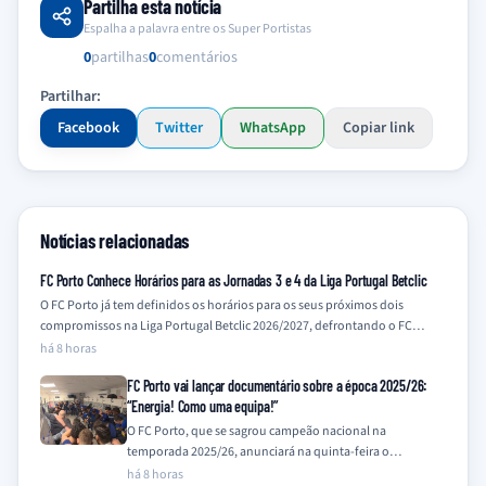
Partilha esta notícia
Espalha a palavra entre os Super Portistas
0
partilhas
0
comentários
Partilhar:
Facebook
Twitter
WhatsApp
Copiar link
Notícias relacionadas
FC Porto Conhece Horários para as Jornadas 3 e 4 da Liga Portugal Betclic
O FC Porto já tem definidos os horários para os seus próximos dois
compromissos na Liga Portugal Betclic 2026/2027, defrontando o FC…
há 8 horas
FC Porto vai lançar documentário sobre a época 2025/26:
“Energia! Como uma equipa!”
O FC Porto, que se sagrou campeão nacional na
temporada 2025/26, anunciará na quinta-feira o
lançamento de um documentário que retrata a…
há 8 horas