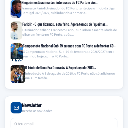
Ninguém está acima dos interesses do FC Porto e dos…
Francesco Farioli, treinador do FC Porto, antecipa o início da Liga
Portugal 2026/2027, sublinhando a primazia…
Farioli: «O que fizemos, está feito. Agora temos de “queimar…
O treinador italiano Francesco Farioli sublinhou a mentalidade de
olhar em frente no FC Porto, após…
Campeonato Nacional Sub-19 arranca com FC Porto a defrontar CD…
O Campeonato Nacional Sub-19 da temporada 2026/2027 tem o
seu início hoje, com o FC Porto…
O Início de Uma Era Dourada: A Supertaça de 2010…
Introdução A 8 de agosto de 2010, o FC Porto não só adicionou
mais um troféu…
Newsletter
Recebe as novidades