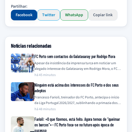
Partilhar:
Facebook
Twitter
WhatsApp
Copiar link
Notícias relacionadas
FC Porto sem contactos do Galatasaray por Rodrigo Mora
Apesar da insistência da imprensa turca em noticiar um
alegado interesse do Galatasaray em Rodrigo Mora, o FC
Porto nega qualquer contacto…
há 45 minutos
Ninguém está acima dos interesses do FC Porto e dos seus
adeptos
Francesco Farioli, treinador do FC Porto, antecipa o início
da Liga Portugal 2026/2027, sublinhando a primazia dos
interesses do clube e dos…
há 48 minutos
Farioli: «O que fizemos, está feito. Agora temos de “queimar
os barcos”» – FC Porto foca-se no futuro após época de
sucesso