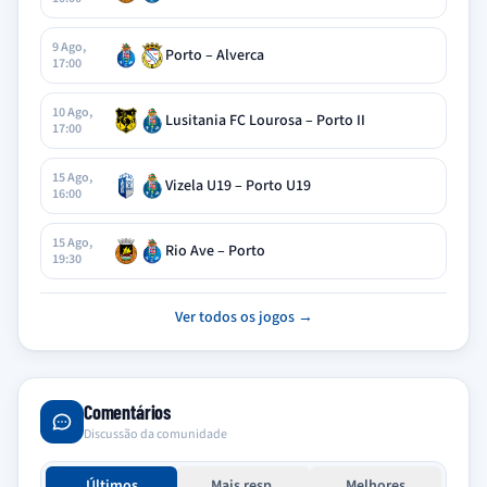
9 Ago,
Porto – Alverca
17:00
10 Ago,
Lusitania FC Lourosa – Porto II
17:00
15 Ago,
Vizela U19 – Porto U19
16:00
15 Ago,
Rio Ave – Porto
19:30
Ver todos os jogos →
Comentários
Discussão da comunidade
Últimos
Mais resp.
Melhores