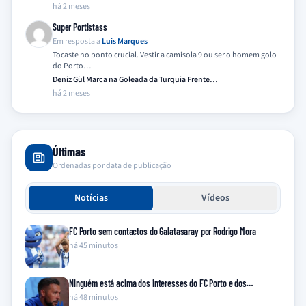
há 2 meses
Super Portistass
Em resposta a
Luis Marques
Tocaste no ponto crucial. Vestir a camisola 9 ou ser o homem golo
do Porto…
Deniz Gül Marca na Goleada da Turquia Frente…
há 2 meses
Últimas
Ordenadas por data de publicação
Notícias
Vídeos
FC Porto sem contactos do Galatasaray por Rodrigo Mora
há 45 minutos
Ninguém está acima dos interesses do FC Porto e dos…
há 48 minutos