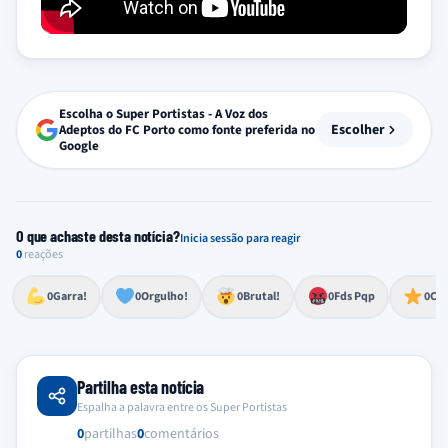
Escolha o Super Portistas - A Voz dos
Escolher
Adeptos do FC Porto como fonte preferida no
Google
O que achaste desta notícia?
Inicia sessão para reagir
0
reações
Esforço, determinação, aprovação forte
Lealdade, amor clubístico, sentimento profundo
Impressionante, chocante, de grande impacto
Reação de desespero, raiva, frustração ou espanto extremo
Excelência, destaque, o melhor
0
Garra!
0
Orgulho!
0
Brutal!
0
Fds Pqp
0
Cra
Partilha esta notícia
Espalha a palavra entre os Super Portistas
0
partilhas
0
comentários