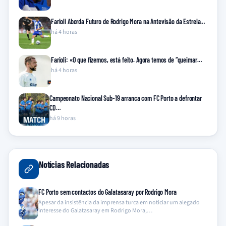
Farioli Aborda Futuro de Rodrigo Mora na Antevisão da Estreia…
há 4 horas
Farioli: «O que fizemos, está feito. Agora temos de “queimar…
há 4 horas
Campeonato Nacional Sub-19 arranca com FC Porto a defrontar
CD…
há 9 horas
Notícias Relacionadas
FC Porto sem contactos do Galatasaray por Rodrigo Mora
Apesar da insistência da imprensa turca em noticiar um alegado
interesse do Galatasaray em Rodrigo Mora,…