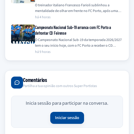
O treinador italiano Francesco Farioli sublinhou a
mentalidade de olhar em frente no FC Porto, após uma
temporada de 2025/26 coroada com…
há 4 horas
Campeonato Nacional Sub-19 arranca com FC Porto a
defrontar CD Feirense
O Campeonato Nacional Sub-19 da temporada 2026/2027
tem o seu início hoje, com o FC Porto a receber o CD
Feirense no…
há 9 horas
Comentários
Partilha a tua opinião com outros Super Portistas
Inicia sessão para participar na conversa.
Iniciar sessão