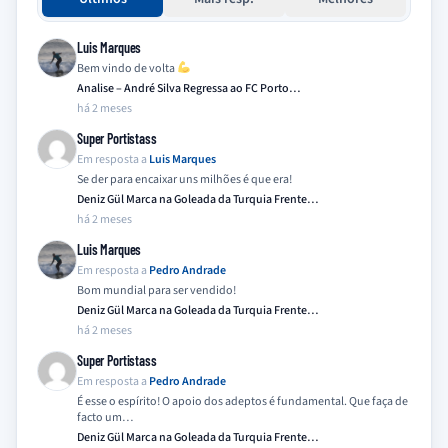
Luis Marques
Bem vindo de volta
Analise – André Silva Regressa ao FC Porto…
há 2 meses
Super Portistass
Em resposta a
Luis Marques
Se der para encaixar uns milhões é que era!
Deniz Gül Marca na Goleada da Turquia Frente…
há 2 meses
Luis Marques
Em resposta a
Pedro Andrade
Bom mundial para ser vendido!
Deniz Gül Marca na Goleada da Turquia Frente…
há 2 meses
Super Portistass
Em resposta a
Pedro Andrade
É esse o espírito! O apoio dos adeptos é fundamental. Que faça de
facto um…
Deniz Gül Marca na Goleada da Turquia Frente…