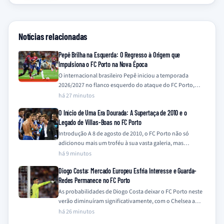
Notícias relacionadas
Pepê Brilha na Esquerda: O Regresso à Origem que
Impulsiona o FC Porto na Nova Época
O internacional brasileiro Pepê iniciou a temporada
2026/2027 no flanco esquerdo do ataque do FC Porto,
uma posição onde demonstra particular à-vontade,…
há 27 minutos
O Início de Uma Era Dourada: A Supertaça de 2010 e o
Legado de Villas-Boas no FC Porto
Introdução A 8 de agosto de 2010, o FC Porto não só
adicionou mais um troféu à sua vasta galeria, mas
também…
há 9 minutos
Diogo Costa: Mercado Europeu Esfria Interesse e Guarda-
Redes Permanece no FC Porto
As probabilidades de Diogo Costa deixar o FC Porto neste
verão diminuíram significativamente, com o Chelsea a
descartar o interesse e outros…
há 26 minutos