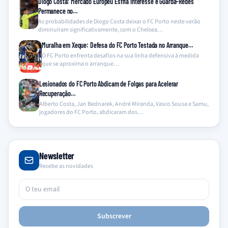
Diogo Costa: Mercado Europeu Esfria Interesse e Guarda-Redes
Permanece no…
As probabilidades de Diogo Costa deixar o FC Porto neste verão
diminuíram significativamente, com o Chelsea…
Muralha em Xeque: Defesa do FC Porto Testada no Arranque…
O FC Porto enfrenta desafios na sua linha defensiva à medida
que se aproxima o arranque…
Lesionados do FC Porto Abdicam de Folgas para Acelerar
Recuperação…
Alberto Costa, Jan Bednarek, André Miranda, Vasco Sousa e Samu,
jogadores do FC Porto, abdicaram dos…
Newsletter
Recebe as novidades
Subscrever