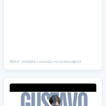
29/5 · 14:00
há 2 meses
2 min de leitura
153