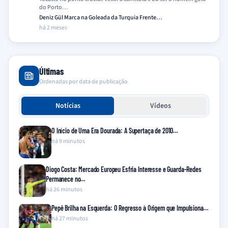
do Porto…
Deniz Gül Marca na Goleada da Turquia Frente…
há 2 meses
Últimas
Ordenadas por data de publicação
Notícias
Vídeos
O Início de Uma Era Dourada: A Supertaça de 2010…
há 9 minutos
Diogo Costa: Mercado Europeu Esfria Interesse e Guarda-Redes
Permanece no…
há 26 minutos
Pepê Brilha na Esquerda: O Regresso à Origem que Impulsiona…
há 27 minutos