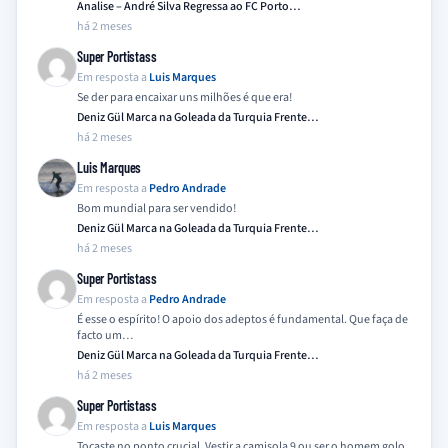
Analise – André Silva Regressa ao FC Porto…
há 2 meses
Super Portistass
Em resposta a
Luis Marques
Se der para encaixar uns milhões é que era!
Deniz Gül Marca na Goleada da Turquia Frente…
há 2 meses
Luis Marques
Em resposta a
Pedro Andrade
Bom mundial para ser vendido!
Deniz Gül Marca na Goleada da Turquia Frente…
há 2 meses
Super Portistass
Em resposta a
Pedro Andrade
É esse o espírito! O apoio dos adeptos é fundamental. Que faça de
facto um…
Deniz Gül Marca na Goleada da Turquia Frente…
há 2 meses
Super Portistass
Em resposta a
Luis Marques
Tocaste no ponto crucial. Vestir a camisola 9 ou ser o homem golo