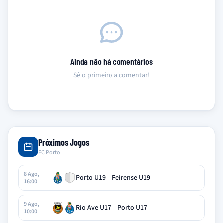
Ainda não há comentários
Sê o primeiro a comentar!
Próximos Jogos
FC Porto
8 Ago,
Porto U19 – Feirense U19
16:00
9 Ago,
Rio Ave U17 – Porto U17
10:00