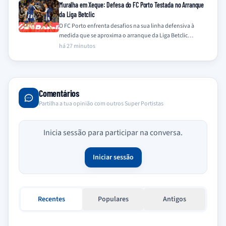
Muralha em Xeque: Defesa do FC Porto Testada no Arranque
da Liga Betclic
O FC Porto enfrenta desafios na sua linha defensiva à
medida que se aproxima o arranque da Liga Betclic
2026/2027, com a…
há 27 minutos
Comentários
Partilha a tua opinião com outros Super Portistas
Inicia sessão para participar na conversa.
Iniciar sessão
Recentes
Populares
Antigos