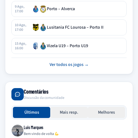
9 Ago,
Porto – Alverca
17:00
10 Ago,
Lusitania FC Lourosa – Porto II
17:00
15 Ago,
Vizela U19 – Porto U19
16:00
Ver todos os jogos →
Comentários
Discussão da comunidade
Últimos
Mais resp.
Melhores
Luis Marques
Bem vindo de volta