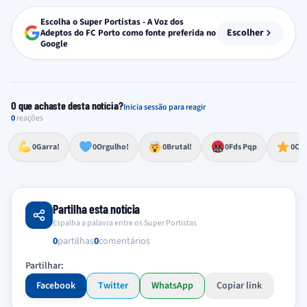
Escolha o Super Portistas - A Voz dos
Escolher
Adeptos do FC Porto como fonte preferida no
Google
O que achaste desta notícia?
Inicia sessão para reagir
0
reações
Esforço, determinação, aprovação forte
Lealdade, amor clubístico, sentimento profundo
Impressionante, chocante, de grande impacto
Reação de desespero, raiva, frustração ou espanto extremo
Excelência, destaque, o melhor
0
Garra!
0
Orgulho!
0
Brutal!
0
Fds Pqp
0
Cra
Partilha esta notícia
Espalha a palavra entre os Super Portistas
0
partilhas
0
comentários
Partilhar:
Facebook
Twitter
WhatsApp
Copiar link