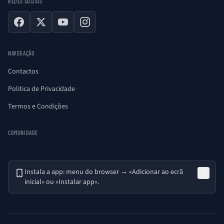
REDES SOCIAIS
Facebook
X
YouTube
Instagram
NAVEGAÇÃO
Contactos
Politica de Privacidade
Termos e Condições
COMUNIDADE
Instala a app: menu do browser → «Adicionar ao ecrã
inicial» ou «Instalar app».