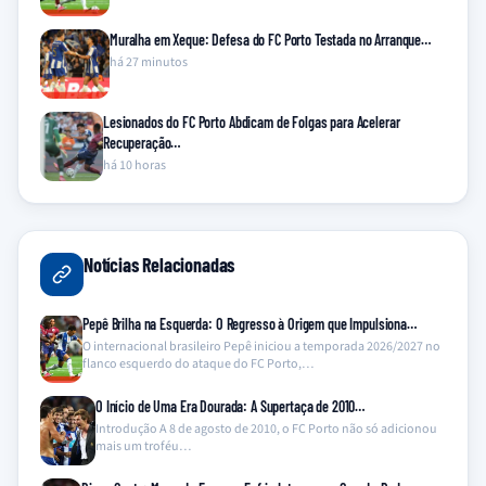
Muralha em Xeque: Defesa do FC Porto Testada no Arranque…
há 27 minutos
Lesionados do FC Porto Abdicam de Folgas para Acelerar
Recuperação…
há 10 horas
Notícias Relacionadas
Pepê Brilha na Esquerda: O Regresso à Origem que Impulsiona…
O internacional brasileiro Pepê iniciou a temporada 2026/2027 no
flanco esquerdo do ataque do FC Porto,…
O Início de Uma Era Dourada: A Supertaça de 2010…
Introdução A 8 de agosto de 2010, o FC Porto não só adicionou
mais um troféu…