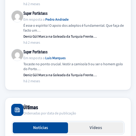
há 2 meses
Super Portistass
Em resposta a
Pedro Andrade
É esse o espírito! O apoio dos adeptos é fundamental. Que faça de
facto um…
Deniz Gül Marca na Goleada da Turquia Frente…
há 2 meses
Super Portistass
Em resposta a
Luis Marques
Tocaste no ponto crucial. Vestir a camisola 9 ou ser o homem golo
do Porto…
Deniz Gül Marca na Goleada da Turquia Frente…
há 2 meses
Últimas
Ordenadas por data de publicação
Notícias
Vídeos