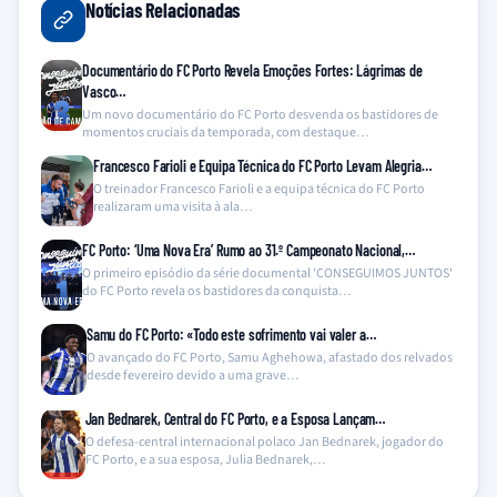
Notícias Relacionadas
Documentário do FC Porto Revela Emoções Fortes: Lágrimas de
Vasco…
Um novo documentário do FC Porto desvenda os bastidores de
momentos cruciais da temporada, com destaque…
Francesco Farioli e Equipa Técnica do FC Porto Levam Alegria…
O treinador Francesco Farioli e a equipa técnica do FC Porto
realizaram uma visita à ala…
FC Porto: ‘Uma Nova Era’ Rumo ao 31.º Campeonato Nacional,…
O primeiro episódio da série documental 'CONSEGUIMOS JUNTOS'
do FC Porto revela os bastidores da conquista…
Samu do FC Porto: «Todo este sofrimento vai valer a…
O avançado do FC Porto, Samu Aghehowa, afastado dos relvados
desde fevereiro devido a uma grave…
Jan Bednarek, Central do FC Porto, e a Esposa Lançam…
O defesa-central internacional polaco Jan Bednarek, jogador do
FC Porto, e a sua esposa, Julia Bednarek,…