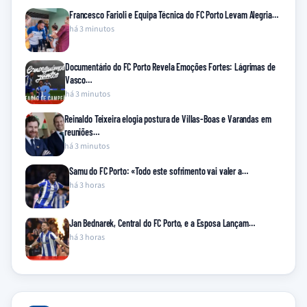
Francesco Farioli e Equipa Técnica do FC Porto Levam Alegria…
há 3 minutos
Documentário do FC Porto Revela Emoções Fortes: Lágrimas de
Vasco…
há 3 minutos
Reinaldo Teixeira elogia postura de Villas-Boas e Varandas em
reuniões…
há 3 minutos
Samu do FC Porto: «Todo este sofrimento vai valer a…
há 3 horas
Jan Bednarek, Central do FC Porto, e a Esposa Lançam…
há 3 horas