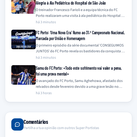
Alegria à Ala Pediátrica do Hospital de São João
O treinador Francesco Farioli e a equipa técnica do FC
Porto realizaram uma visita à ala pediátrica do Hospital de
São João,…
há 3 minutos
FC Porto: ‘Uma Nova Era’ Rumo ao 31.º Campeonato Nacional,
Marcada por União e Homenagem
O primeiro episódio da série documental 'CONSEGUIMOS
JUNTOS' do FC Porto revela os bastidores da conquista do
31.º Campeonato Nacional na época…
há 3 minutos
Samu do FC Porto: «Todo este sofrimento vai valer a pena,
foi uma prova mental»
O avançado do FC Porto, Samu Aghehowa, afastado dos
relvados desde fevereiro devido a uma grave lesão no
joelho, descreveu o seu…
há 3 horas
Comentários
Partilha a tua opinião com outros Super Portistas