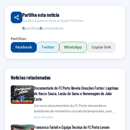
Partilha esta notícia
Espalha a palavra entre os Super Portistas
0
partilhas
0
comentários
Partilhar:
Facebook
Twitter
WhatsApp
Copiar link
Notícias relacionadas
Documentário do FC Porto Revela Emoções Fortes: Lágrimas
de Vasco Sousa, Lesão de Samu e Homenagem de João
Costa
Um novo documentário do FC Porto desvenda os
bastidores de momentos cruciais da temporada, com
destaque para a emotiva recuperação de Vasco…
há 3 minutos
Francesco Farioli e Equipa Técnica do FC Porto Levam