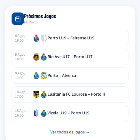
Próximos Jogos
FC Porto
8 Ago,
Porto U19 – Feirense U19
16:00
9 Ago,
Rio Ave U17 – Porto U17
10:00
9 Ago,
Porto – Alverca
17:00
10 Ago,
Lusitania FC Lourosa – Porto II
17:00
15 Ago,
Vizela U19 – Porto U19
16:00
Ver todos os jogos →