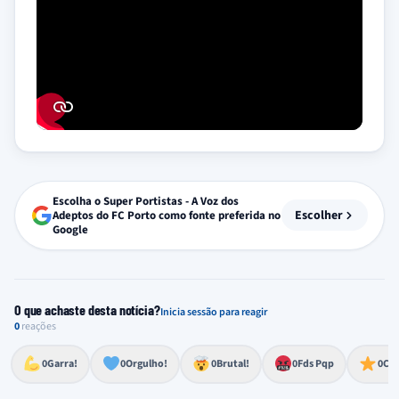
Escolha o Super Portistas - A Voz dos
Escolher
Adeptos do FC Porto como fonte preferida no
Google
O que achaste desta notícia?
Inicia sessão para reagir
0
reações
Esforço, determinação, aprovação forte
Lealdade, amor clubístico, sentimento profundo
Impressionante, chocante, de grande impacto
Reação de desespero, raiva, frustração ou espanto extremo
Excelência, destaque, o melhor
0
Garra!
0
Orgulho!
0
Brutal!
0
Fds Pqp
0
Cra