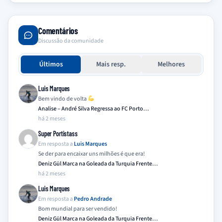
Comentários
Discussão da comunidade
Últimos
Mais resp.
Melhores
Luis Marques
Bem vindo de volta
Analise – André Silva Regressa ao FC Porto…
há 2 meses
Super Portistass
Em resposta a
Luis Marques
Se der para encaixar uns milhões é que era!
Deniz Gül Marca na Goleada da Turquia Frente…
há 2 meses
Luis Marques
Em resposta a
Pedro Andrade
Bom mundial para ser vendido!
Deniz Gül Marca na Goleada da Turquia Frente…