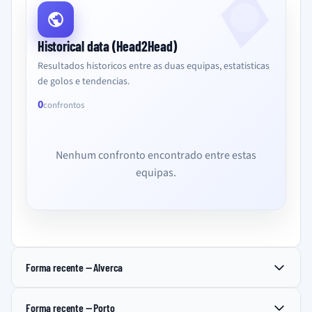
Historical data (Head2Head)
Resultados historicos entre as duas equipas, estatisticas
de golos e tendencias.
0
confrontos
Nenhum confronto encontrado entre estas
equipas.
Forma recente — Alverca
Forma recente — Porto