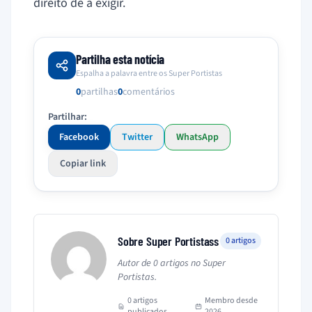
direito de a exigir.
Partilha esta notícia
Espalha a palavra entre os Super Portistas
0
partilhas
0
comentários
Partilhar:
Facebook
Twitter
WhatsApp
Copiar link
Sobre Super Portistass
0 artigos
Autor de 0 artigos no Super
Portistas.
0 artigos
Membro desde
publicados
2026