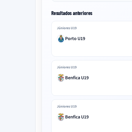
Resultados anteriores
Júniores U19
Porto U19
Júniores U19
Benfica U19
Júniores U19
Benfica U19