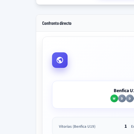
Confronto directo
Benfica U
W
D
D
1
Vitorias (Benfica U19)
E