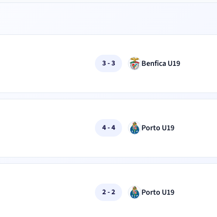
Benfica U19
3 - 3
Porto U19
4 - 4
Porto U19
2 - 2