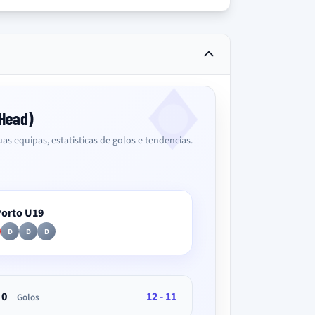
2Head)
as equipas, estatisticas de golos e tendencias.
orto U19
D
D
D
0
12 - 11
Golos