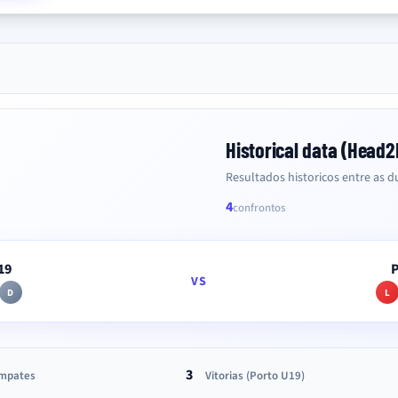
Historical data (Head
Resultados historicos entre as du
4
confrontos
19
P
VS
D
L
3
mpates
Vitorias (Porto U19)