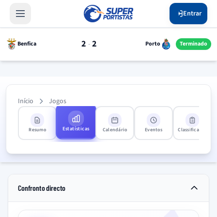
Entrar
2
2
-
Benfica
Porto
Terminado
Início
Jogos
Estatísticas
Resumo
Calendário
Eventos
Classificação
Confronto directo