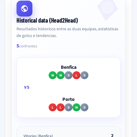
Historical data (Head2Head)
Resultados historicos entre as duas equipas, estatisticas
de golos e tendencias.
5
confrontos
Benfica
W
W
D
L
D
VS
Porto
L
L
D
W
D
2
Vitorias (Benfica)