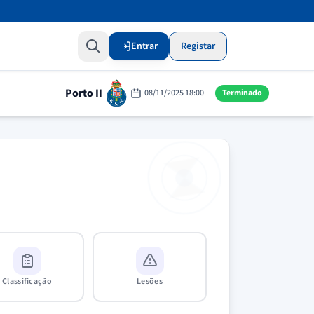
Entrar
Registar
Porto II
08/11/2025 18:00
Terminado
Classificação
Lesões