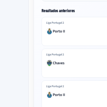
Resultados anteriores
Liga Portugal 2
Porto II
Liga Portugal 2
Chaves
Liga Portugal 2
Porto II