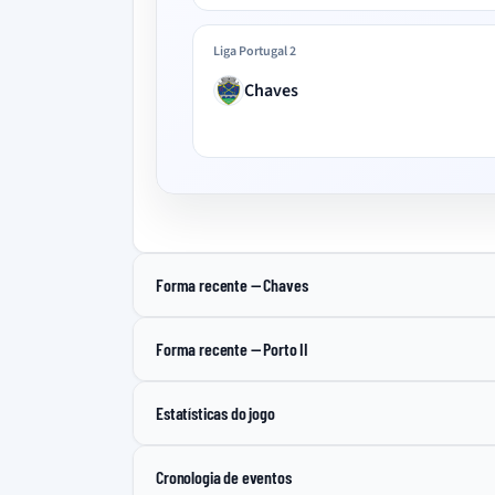
Liga Portugal 2
Chaves
Forma recente — Chaves
Forma recente — Porto II
Estatísticas do jogo
Cronologia de eventos