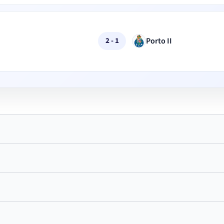
Porto II
2 - 1