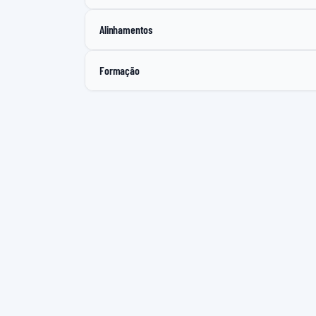
Alinhamentos
Formação