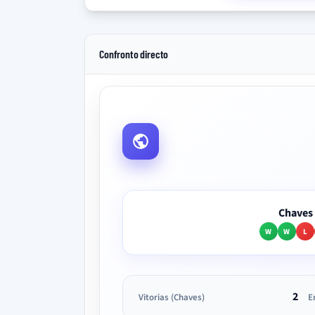
Confronto directo
Chaves
W
W
L
2
Vitorias (Chaves)
E