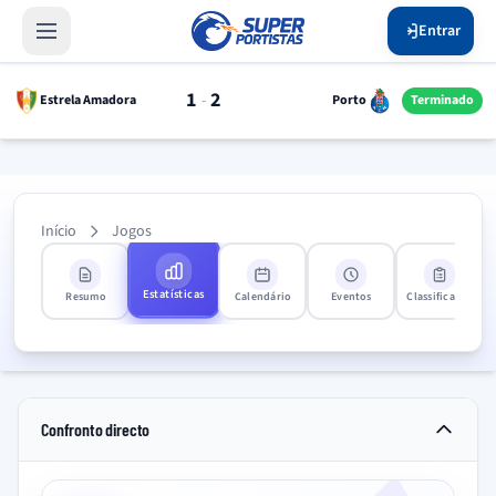
Entrar
1
2
-
Estrela Amadora
Porto
Terminado
Início
Jogos
Estatísticas
Resumo
Calendário
Eventos
Classificação
Confronto directo