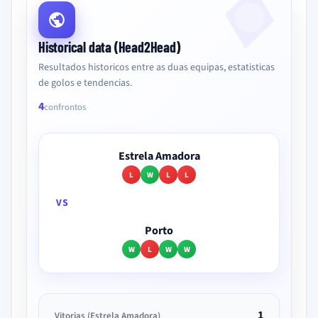
Historical data (Head2Head)
Resultados historicos entre as duas equipas, estatisticas
de golos e tendencias.
4
confrontos
Estrela Amadora
L
W
L
L
VS
Porto
W
L
W
W
1
Vitorias (Estrela Amadora)