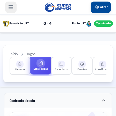
Entrar
0
4
-
Famalicão U17
Porto U17
Terminado
Início
Jogos
Estatísticas
Resumo
Calendário
Eventos
Classificação
Confronto directo