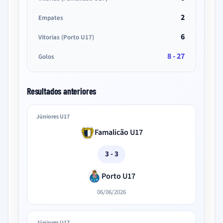
2
Empates
6
Vitorias (Porto U17)
8 - 27
Golos
Resultados anteriores
Júniores U17
Famalicão U17
3 - 3
Porto U17
06/06/2026
Júniores U17