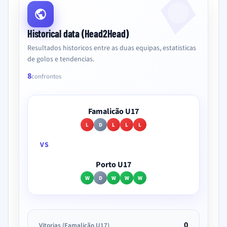
Historical data (Head2Head)
Resultados historicos entre as duas equipas, estatisticas
de golos e tendencias.
8
confrontos
Famalicão U17
L
D
L
L
L
VS
Porto U17
W
D
W
W
W
0
Vitorias (Famalicão U17)