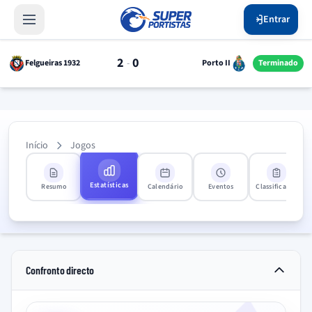
Entrar
2
0
-
Felgueiras 1932
Porto II
Terminado
Início
Jogos
Estatísticas
Resumo
Calendário
Eventos
Classificação
Confronto directo