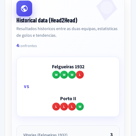
Historical data (Head2Head)
Resultados historicos entre as duas equipas, estatisticas
de golos e tendencias.
4
confrontos
Felgueiras 1932
W
W
W
L
VS
Porto II
L
L
L
W
3
Vitorias (Felgueiras 1932)