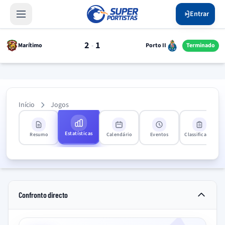
Entrar
2
1
-
Marítimo
Porto II
Terminado
Início
Jogos
Estatísticas
Resumo
Calendário
Eventos
Classificação
Confronto directo