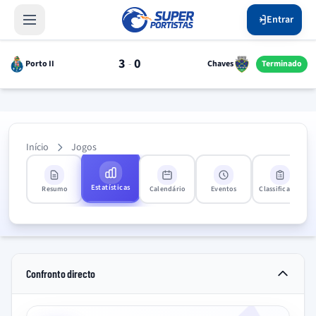
Entrar
3
0
-
Porto II
Chaves
Terminado
Início
Jogos
Estatísticas
Resumo
Calendário
Eventos
Classificação
Confronto directo