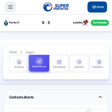
Entrar
0
3
-
Porto II
Leixões
Terminado
Início
Jogos
Estatísticas
Resumo
Calendário
Eventos
Classificação
Confronto directo