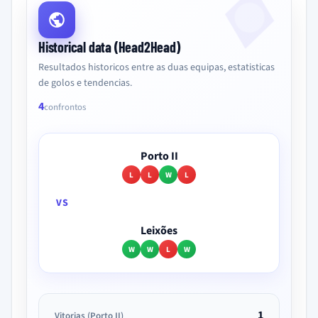
Historical data (Head2Head)
Resultados historicos entre as duas equipas, estatisticas
de golos e tendencias.
4
confrontos
Porto II
L
L
W
L
VS
Leixões
W
W
L
W
1
Vitorias (Porto II)