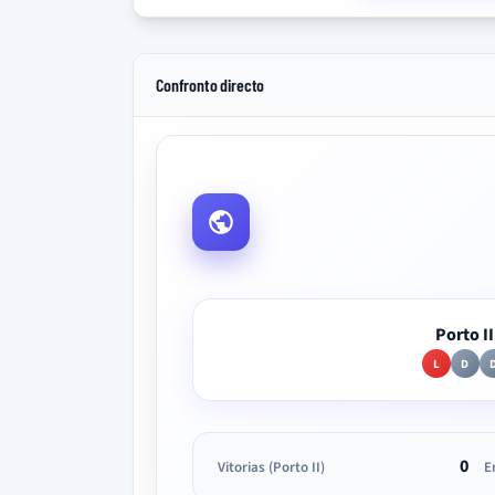
Confronto directo
Porto II
L
D
0
Vitorias (Porto II)
E