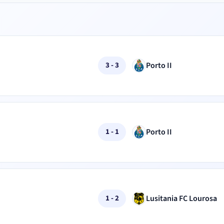
Porto II
3 - 3
Porto II
1 - 1
Lusitania FC Lourosa
1 - 2