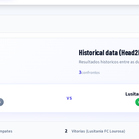
Historical data (Head
Resultados historicos entre as du
3
confrontos
Lusita
VS
D
2
mpates
Vitorias (Lusitania FC Lourosa)