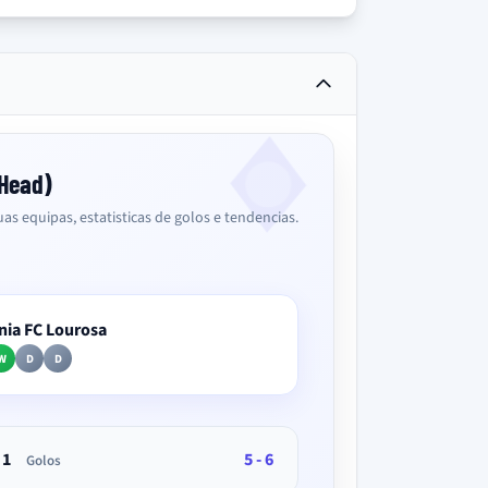
2Head)
as equipas, estatisticas de golos e tendencias.
nia FC Lourosa
W
D
D
1
5 - 6
Golos