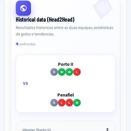
Historical data (Head2Head)
Resultados historicos entre as duas equipas, estatisticas
de golos e tendencias.
4
confrontos
Porto II
D
W
W
L
VS
Penafiel
D
L
L
W
2
Vitorias (Porto II)