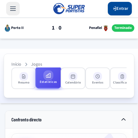
Entrar
1
0
-
Porto II
Penafiel
Terminado
Início
Jogos
Estatísticas
Resumo
Calendário
Eventos
Classificação
Confronto directo