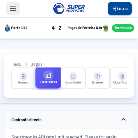
Entrar
4
2
-
Porto U19
Paços de Ferreira U19
Terminado
Início
Jogos
Estatísticas
Resumo
Calendário
Eventos
Classificação
Confronto directo
Sportmonks API rate limit reached. Please try again