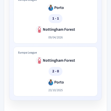
Porto
1 - 1
Nottingham Forest
09/04/2026
Europa League
Nottingham Forest
2 - 0
Porto
23/10/2025