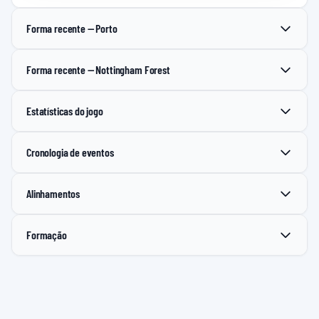
Forma recente — Porto
Forma recente — Nottingham Forest
Estatísticas do jogo
Cronologia de eventos
Alinhamentos
Formação