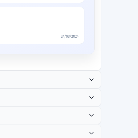
24/08/2024