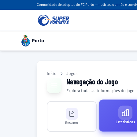
Comunidade de adeptos do FC Porto — notícias, opinião e convív
Porto
Início
Jogos
Navegação do Jogo
Explora todas as informações do jogo
Estatísticas
Resumo