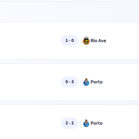
Rio Ave
1 - 0
Porto
0 - 3
Porto
2 - 2