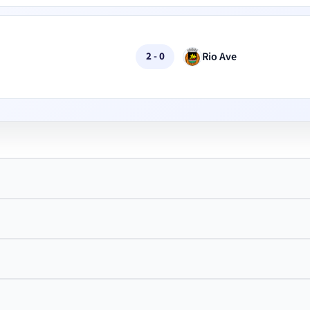
Rio Ave
2 - 0