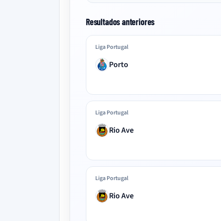
Resultados anteriores
Liga Portugal
Porto
Liga Portugal
Rio Ave
Liga Portugal
Rio Ave