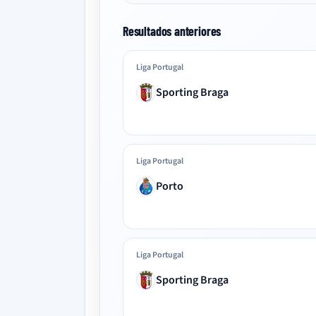
Resultados anteriores
Liga Portugal
Sporting Braga
Liga Portugal
Porto
Liga Portugal
Sporting Braga