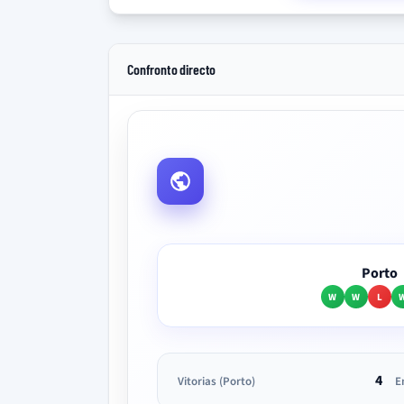
Confronto directo
Porto
W
W
L
4
Vitorias (Porto)
E