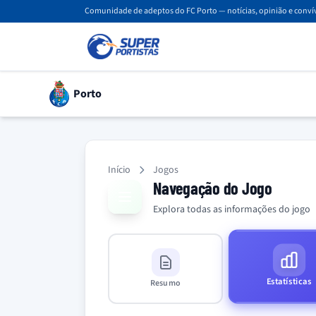
Comunidade de adeptos do FC Porto — notícias, opinião e convív
Porto
Início
Jogos
Navegação do Jogo
Explora todas as informações do jogo
Estatísticas
Resumo