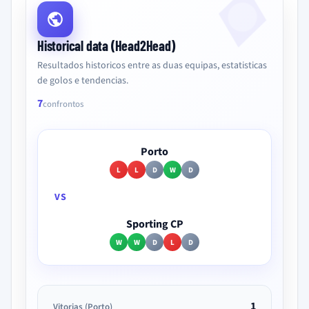
Historical data (Head2Head)
Resultados historicos entre as duas equipas, estatisticas
de golos e tendencias.
7
confrontos
Porto
L
L
D
W
D
VS
Sporting CP
W
W
D
L
D
1
Vitorias (Porto)