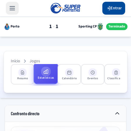
Entrar
1
1
-
Porto
Sporting CP
Terminado
Início
Jogos
Estatísticas
Resumo
Calendário
Eventos
Classificação
Confronto directo