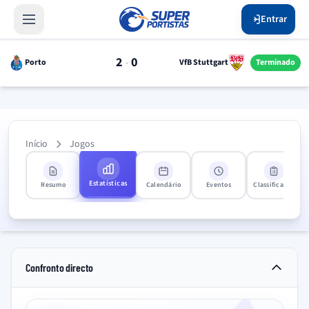
Entrar
2
0
-
Porto
VfB Stuttgart
Terminado
Início
Jogos
Estatísticas
Resumo
Calendário
Eventos
Classificação
Confronto directo