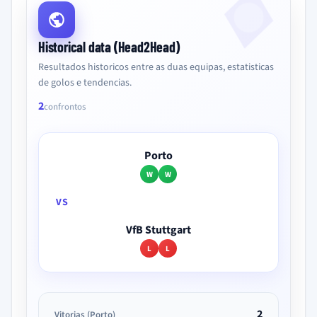
Historical data (Head2Head)
Resultados historicos entre as duas equipas, estatisticas
de golos e tendencias.
2
confrontos
Porto
W
W
VS
VfB Stuttgart
L
L
2
Vitorias (Porto)