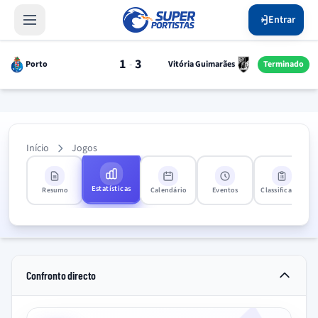
Entrar
1
3
-
Porto
Vitória Guimarães
Terminado
Início
Jogos
Estatísticas
Resumo
Calendário
Eventos
Classificação
Confronto directo