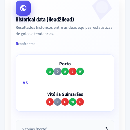
Historical data (Head2Head)
Resultados historicos entre as duas equipas, estatisticas
de golos e tendencias.
5
confrontos
Porto
W
D
W
L
W
VS
Vitória Guimarães
L
D
L
W
L
3
Vitorias (Porto)