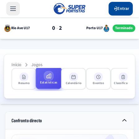
Entrar
0
2
-
Rio Ave U17
Porto U17
Terminado
Início
Jogos
Estatísticas
Resumo
Calendário
Eventos
Classificação
Confronto directo