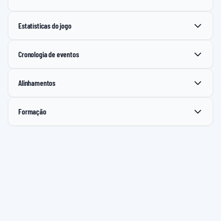
Estatísticas do jogo
Cronologia de eventos
Alinhamentos
Formação