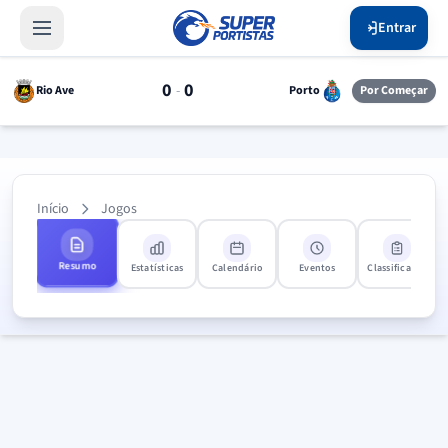
Entrar
0
0
-
Rio Ave
Porto
Por Começar
Início
Jogos
Resumo
Estatísticas
Calendário
Eventos
Classificação