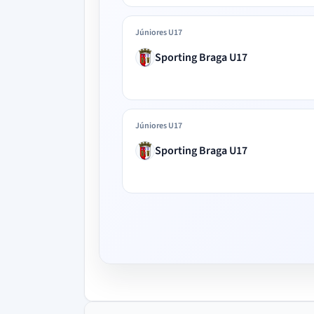
Júniores U17
Sporting Braga U17
Júniores U17
Sporting Braga U17