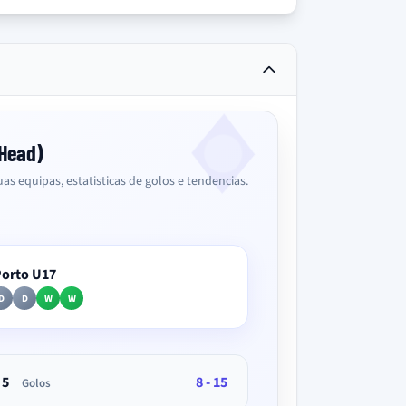
2Head)
as equipas, estatisticas de golos e tendencias.
orto U17
D
D
W
W
5
8 - 15
Golos