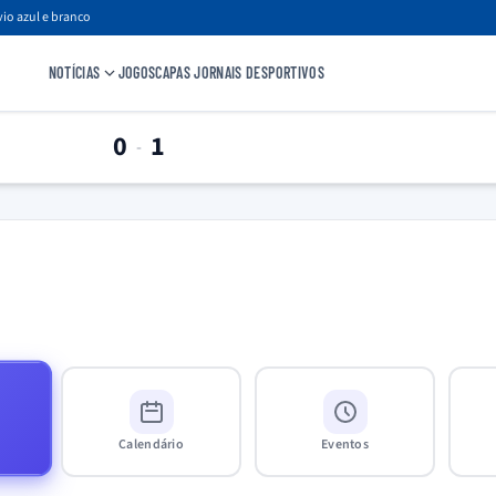
io azul e branco
NOTÍCIAS
JOGOS
CAPAS JORNAIS DESPORTIVOS
0
1
-
Calendário
Eventos