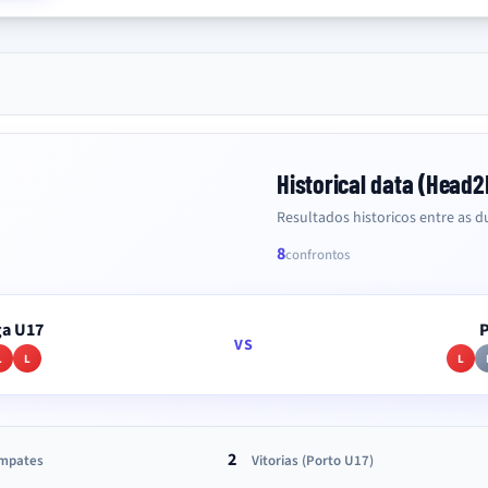
Historical data (Head
Resultados historicos entre as du
8
confrontos
ga U17
P
VS
L
L
L
2
mpates
Vitorias (Porto U17)