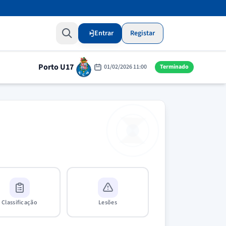
Entrar
Registar
Porto U17
01/02/2026 11:00
Terminado
Classificação
Lesões