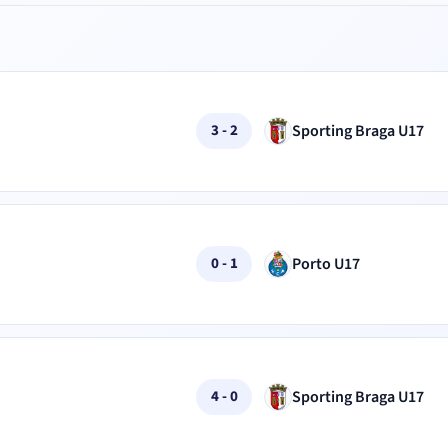
Sporting Braga U17
3 - 2
Porto U17
0 - 1
Sporting Braga U17
4 - 0