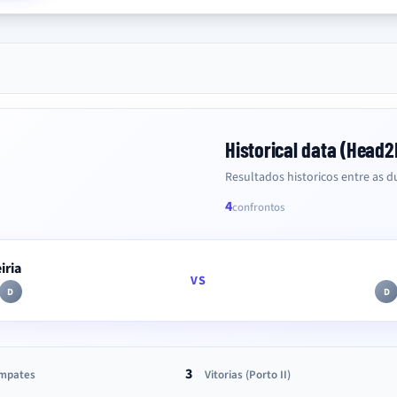
Historical data (Head
Resultados historicos entre as du
4
confrontos
iria
VS
D
D
3
mpates
Vitorias (Porto II)