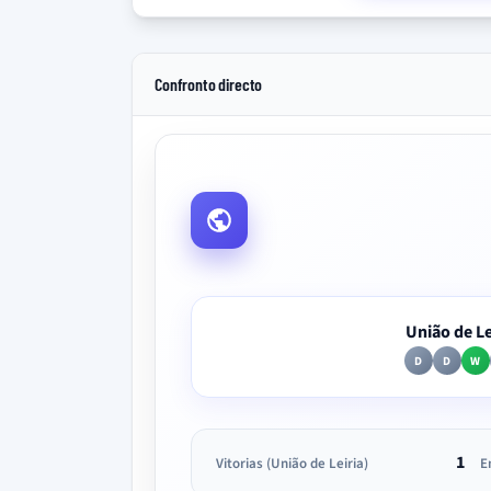
Confronto directo
União de Le
D
D
W
1
Vitorias (União de Leiria)
E