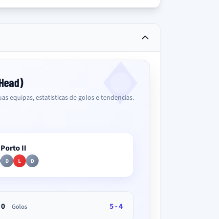
2Head)
as equipas, estatisticas de golos e tendencias.
Porto II
D
L
D
0
5 - 4
Golos