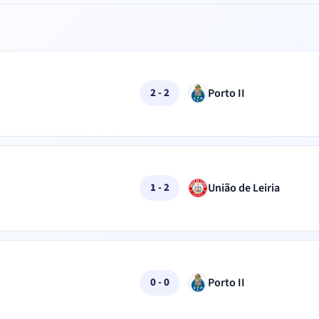
Porto II
2 - 2
União de Leiria
1 - 2
Porto II
0 - 0