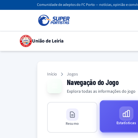
Comunidade de adeptos do FC Porto — notícias, opinião e convív
União de Leiria
Início
Jogos
Navegação do Jogo
Explora todas as informações do jogo
Estatísticas
Resumo