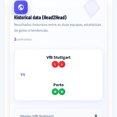
Historical data (Head2Head)
Resultados historicos entre as duas equipas, estatisticas
de golos e tendencias.
2
confrontos
VfB Stuttgart
L
L
VS
Porto
W
W
0
Vitorias (VfB Stuttgart)