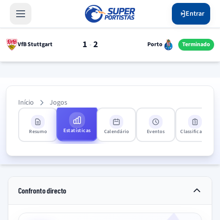
Entrar
1
2
-
VfB Stuttgart
Porto
Terminado
Início
Jogos
Estatísticas
Resumo
Calendário
Eventos
Classificação
Confronto directo